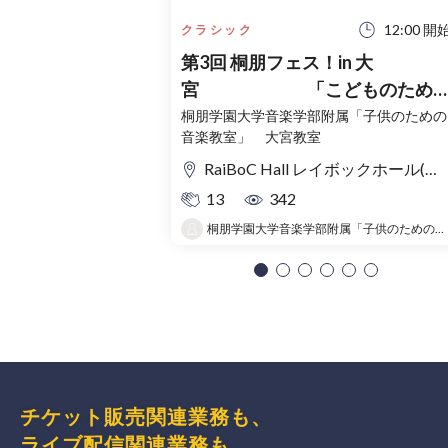
12:00 開
クラシック
第3回 桐朋フェス！in 大
宮 「こどものため
コンサート」〜出かけよう！音
桐朋学園大学音楽学部附属「子供のための
音楽教室」 大宮教室
の旅〜
RaiBoC Hall レイボックホール(市民会館おおみや) 5F リハーサルルーム・レクリエーションルーム
13
342
桐朋学園大学音楽学部附属「子供のための音楽教室 」大宮教室
チケット販売関連業務も、
ライブ配信関連業務も、