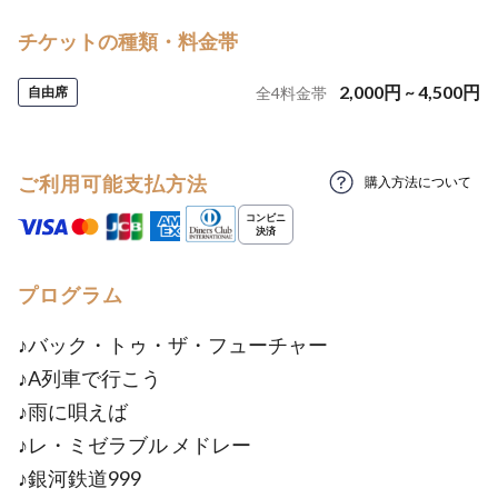
チケットの種類・料金帯
2,000
円
~
4,500
円
自由席
全
4
料金帯
ご利用可能支払方法
購入方法について
プログラム
♪バック・トゥ・ザ・フューチャー
♪A列車で行こう
♪雨に唄えば
♪レ・ミゼラブル メドレー
♪銀河鉄道999