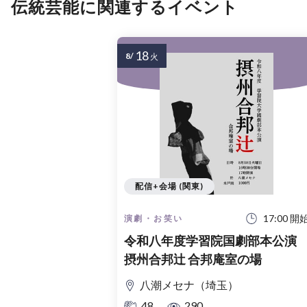
伝統芸能に関連するイベント
18
8/
火
配信+会場 (関東)
17:00 開
演劇・お笑い
令和八年度学習院国劇部本公
摂州合邦辻 合邦庵室の場
八潮メセナ（埼玉）
48
290