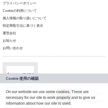
プライバシーポリシー
Cookieの利用について
個人情報の取り扱いについて
特定商取引法に基づく表示
運営会社
お知らせ
お問い合わせ
本サービスは、NTT
JASRAC許諾番号：
On our website we use some cookies. These are
ドコモグループの新
9024936001Y45037
規事業創出プログラ
necessary for our site to work properly and to give us
JASRAC許諾番号：
ム「docomo
9024936002Y45040
information about how our site is used.
STARTUP」を通じて