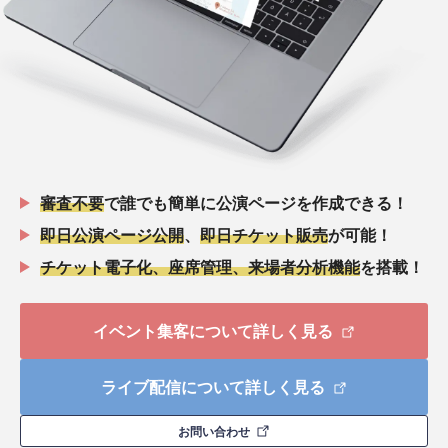
審査不要
で誰でも簡単に公演ページを作成できる！
即日公演ページ公開
、
即日チケット販売
が可能！
チケット電子化、座席管理、来場者分析機能
を搭載！
イベント集客について詳しく見る
ライブ配信について詳しく見る
お問い合わせ