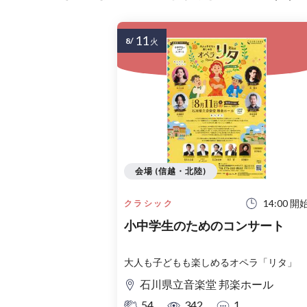
11
8/
火
会場 (信越・北陸)
14:00 開
クラシック
小中学生のためのコンサート
大人も子どもも楽しめるオペラ「リタ」
石川県立音楽堂 邦楽ホール
54
342
1