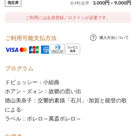
3,000
円
~
9,000
円
指定席
全
4
料金帯
ご利用には会員登録／ログインが必要です。
ご利用可能支払方法
購入方法について
プログラム
ドビュッシー：小組曲
ホアン・ズォン：故郷の思い出
徳山美奈子：交響的素描「石川」-加賀と能登の歌
による-
ラベル：ボレロ～萬斎ボレロ～