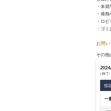
・未就
・発熱
・ロビ
・ゴミ
お問い
その他
2024
終了: 
指
一