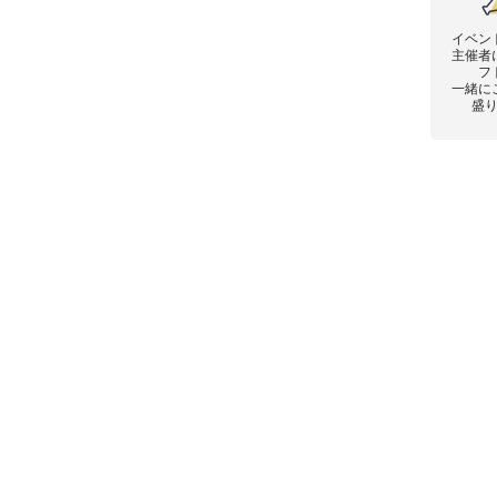
イベン
主催者
フ
一緒に
盛