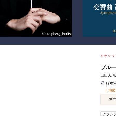
クラシッ
ブルー
出口大地
杉並
[ 地
主
クラシ