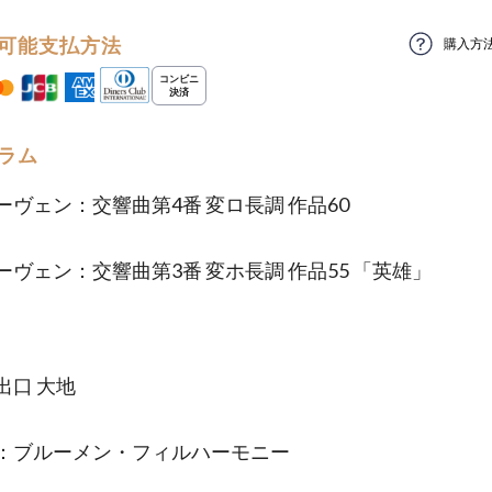
可能支払方法
購入方
ラム
ーヴェン：交響曲第4番 変ロ長調 作品60
ーヴェン：交響曲第3番 変ホ長調 作品55 「英雄」
出口 大地
：ブルーメン・フィルハーモニー