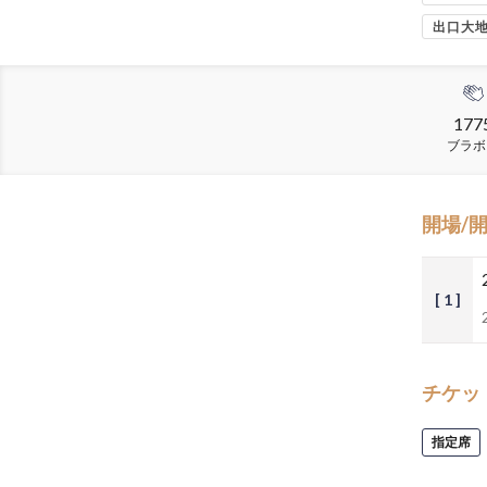
出口大
177
ブラボ
開場/
[ 1 ]
チケッ
指定席