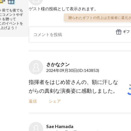
ゲスト
様の投稿として表示されます。
ト前でも後でも
にコメントやギ
贈られたギフトの売上は主催者に還元さ
トを贈って
このイベントを
り上げよう！
ギフ
さかなクン
2024年09月30日
(ID:143853)
指揮者をはじめ皆さんの、額に汗しな
がらの真剣な演奏姿に感動しました。
返信
シェア
Sae Hamada