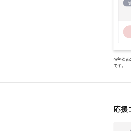
※主催者
です。
応援