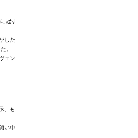
前に冠す
がした
した。
ヴェン
示、も
願い申