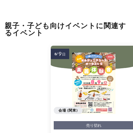
親子・子ども向けイベントに関連す
るイベント
9
8/
日
会場 (関東)
売り切れ