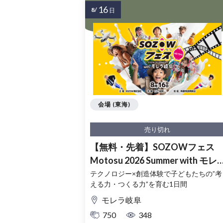
16
8/
日
会場 (東海)
売り切れ
【無料・先着】SOZOWフェス
Motosu 2026 Summer with モレ
ラ岐阜
テクノロジー×創造体験で子どもたちの”考
える力・つくる力”を育む1日間
モレラ岐阜
750
348