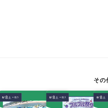
その
8
8
8
8/
8/
8/
土
+ 他 5
土
+ 他 3
土