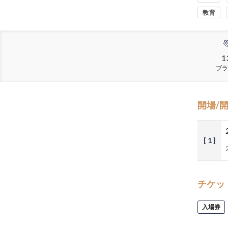
教育
1
ブラ
開場/
[ 1 ]
チケッ
入場券