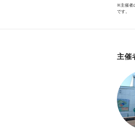
※主催者
です。
主催