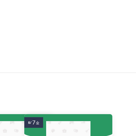
7
8/
金