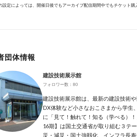
の設定によっては、開催日後でもアーカイブ配信期間中でもチケット購
者団体情報
建設技術展示館
フォロワー数：80
建設技術展示館は、最新の建設技術や
DX体験など小さなおこさまから学生
に「見て！触れて！知る（学べる）！
16期】は国土交通省が取り組む３テー
災・減災・国土強靱化、インフラ長寿命