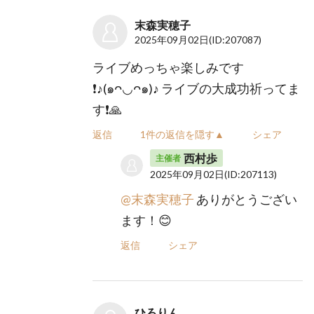
末森実穂子
2025年09月02日
(ID:207087)
ライブめっちゃ楽しみです
❗️♪(๑ᴖ◡ᴖ๑)♪ ライブの大成功祈ってま
す❗️🙏
返信
1件の返信を隠す▲
シェア
西村歩
主催者
2025年09月02日
(ID:207113)
@末森実穂子
ありがとうござい
ます！😊
返信
シェア
ひろりん