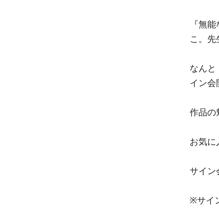
『無能
こ。先
なんと
イン会
作品の
お気に
サイン
※サイ