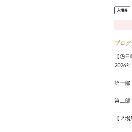
入場券
プログ
【🕒日
2026年
第一部：
第二部：
【📍場