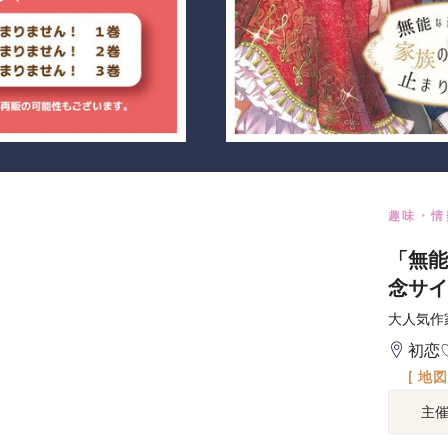
趣味・情
「無能
念サイ
大人気作
初恋
[ 地
主