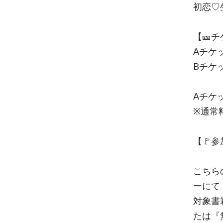
初恋
【🎫
Aチケ
Bチケ
Aチケ
※通常
【🚩
こちら
ーにて
対象書
たは『