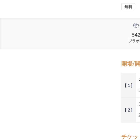
無料
54
ブラボ
開場/
[ 1 ]
[ 2 ]
チケッ