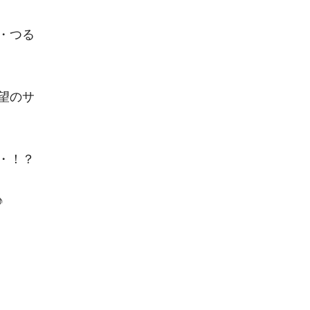
・つる
望のサ
・！？
♪