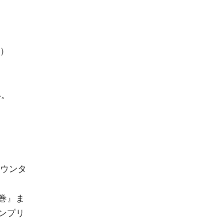
巻）
い。
カウンタ
巻』ま
ンプリ