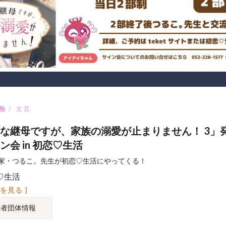
熱
文芸
な継母ですが、家族の溺愛が止まりません！ 3」
ン会 in 初恋♡生活
家・つるこ。先生が初恋♡生活にやってくる！
♡生活
図を見る ]
催者団体情報