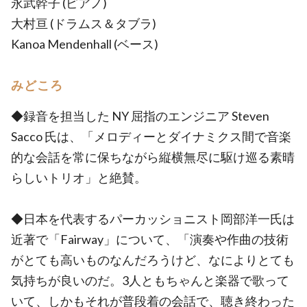
永武幹子 (ピアノ)
大村亘 (ドラムス＆タブラ)
Kanoa Mendenhall (ベース)
みどころ
◆録音を担当した NY 屈指のエンジニア Steven
Sacco 氏は、「メロディーとダイナミクス間で音楽
的な会話を常に保ちながら縦横無尽に駆け巡る素晴
らしいトリオ」と絶賛。
◆日本を代表するパーカッショニスト岡部洋一氏は
近著で「Fairway」について、「演奏や作曲の技術
がとても高いものなんだろうけど、なによりとても
気持ちが良いのだ。3人ともちゃんと楽器で歌って
いて、しかもそれが普段着の会話で、聴き終わった