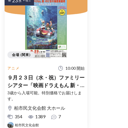
23
9/
水
+ 他 1
会場 (関東)
10:00 開始
アニメ
９月２３日（水・祝）ファミリー
シアター「映画ドラえもん 新・
のび太の海底鬼岩城」
3歳から入場可能。特別価格でお届けしま
す。
柏市民文化会館 大ホール
354
1389
7
柏市民文化会館