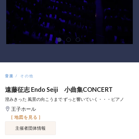
音楽
その他
遠藤征志 Endo Seiji 小曲集CONCERT
澄みきった 風景の向こうまで ずっと響いていく・・・ピアノ
王子ホール
[ 地図を見る ]
主催者団体情報