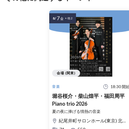
7
8/
金
+ 他 2
会場 (関東)
18:30 開
音楽
堀谷桜介・柴山煌平・福田周平
Piano trio 2026
夏の夜に捧げる情熱の音楽
紀尾井町サロンホール(東京) 北ノ庄クラシックス(福井)