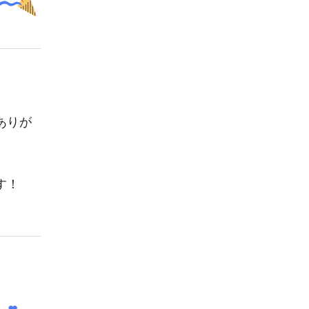
ありが
す！