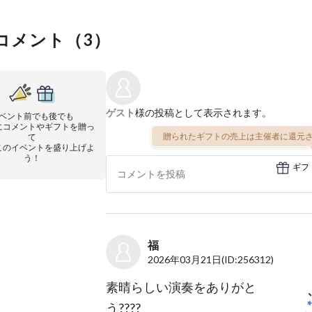
コメント（
3
）
ゲスト
様の投稿として表示されます。
ベント前でも後でも
にコメントやギフトを贈っ
贈られたギフトの売上は主催者に還元さ
て
このイベントを盛り上げよ
う！
ギフ
福
2026年03月21日
(ID:256312)
素晴らしい演奏をありがと
う????