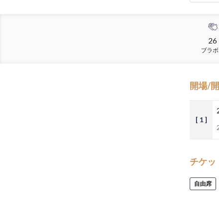
26
ブラボ
開場/
[ 1 ]
チケッ
自由席