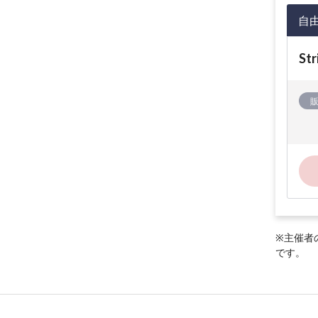
自
Str
※主催者
です。