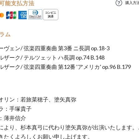
可能支払方法
購入方
ラム
ヴェン/ 弦楽四重奏曲 第3番 ニ長調 op.18-3
ザーク/ テルツェット ハ長調 op.74 B.148
ザーク/ 弦楽四重奏曲 第12番 'アメリカ' op.96 B.179
イオリン：若旅菜穂子、塗矢真弥
オラ：手塚貴子
：薄井信介
により、杉本真弓に代わり塗矢真弥が出演いたします。
きたくよろしくお願い申し上げます。