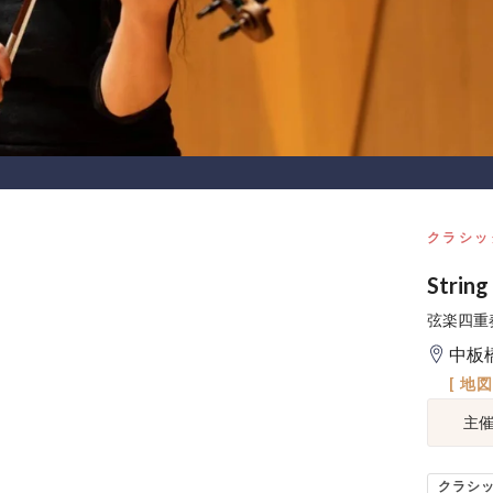
クラシッ
Strin
弦楽四重
中板
[ 地
主
クラシ