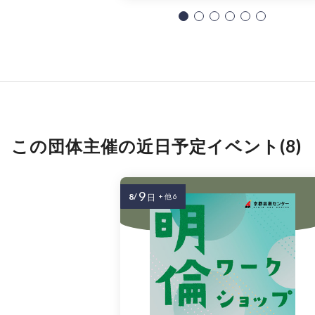
この団体主催の近日予定イベント(8)
9
8/
日
+ 他 6