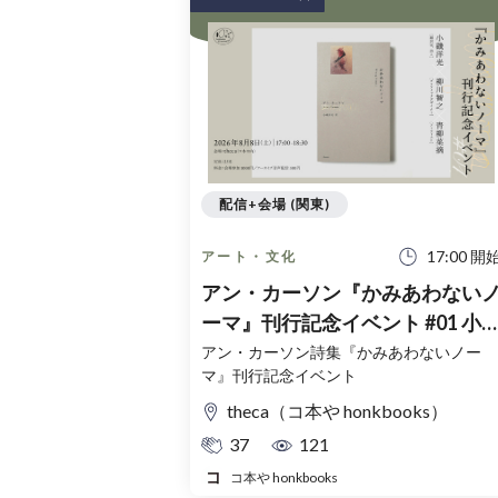
配信+会場 (関東)
17:00 開
アート・文化
アン・カーソン『かみあわない
ーマ』刊行記念イベント #01 小
洋光× 柳川智之×青柳菜摘
アン・カーソン詩集『かみあわないノー
マ』刊行記念イベント
theca（コ本や honkbooks）
37
121
コ本や honkbooks