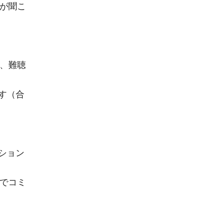
耳が聞こ
者、難聴
す（合
ション
法でコミ