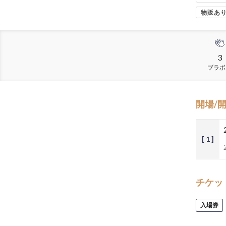
物販あ
3
ブラボ
開場/
[ 1 ]
チケッ
入場券