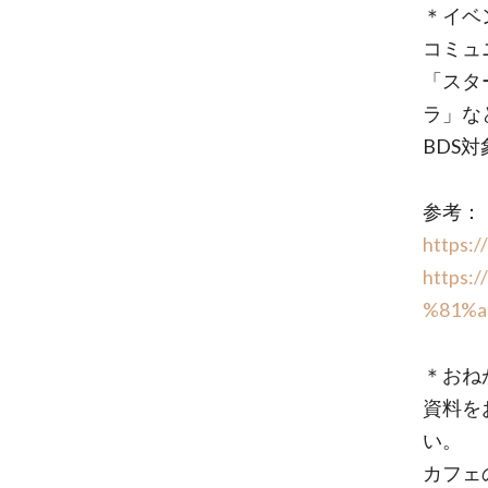
＊イベ
コミュ
「スタ
ラ」な
BDS
参考：
https:/
https:
%81%a
＊おね
資料を
い。
カフェ