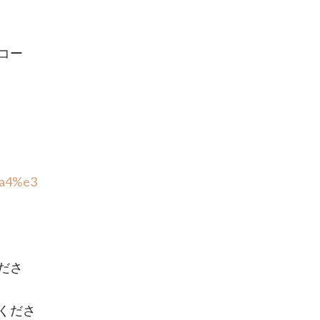
コー
%a4%e3
ださ
くださ