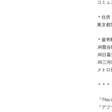
コミュ
＊住所
東京都荒
＊最寄
JR鶯
JR日
JR三
メトロ
＊＊＊
『This i
『アフマ