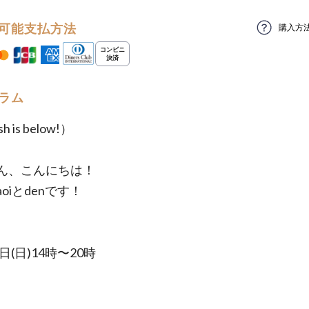
可能支払方法
購入方
ラム
sh is below!）
ん、こんにちは！
oiとdenです！
6日(日)14時〜20時