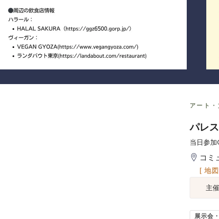
アート・
パレスチ
当日参加OK
コミ
[ 地
主
展示会