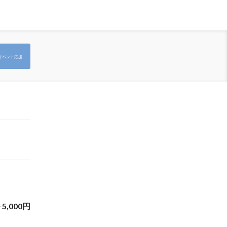
イベント応援
~
5,000
円