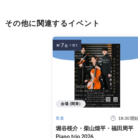
その他に関連するイベント
7
8/
金
+ 他 2
会場 (関東)
18:30 開
音楽
堀谷桜介・柴山煌平・福田周平
Piano trio 2026