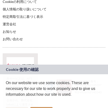
Cookieの利用について
個人情報の取り扱いについて
特定商取引法に基づく表示
運営会社
お知らせ
お問い合わせ
本サービスは、NTT
JASRAC許諾番号：
On our website we use some cookies. These are
ドコモグループの新
9024936001Y45037
規事業創出プログラ
necessary for our site to work properly and to give us
JASRAC許諾番号：
ム「docomo
9024936002Y45040
information about how our site is used.
STARTUP」を通じて
企画され、株式会社
teketにより運営され