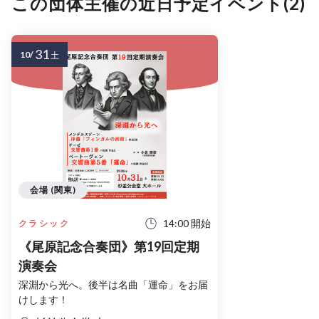
この団体主催の近日予定イベント(2)
31
10/
土
会場 (関東)
14:00 開始
クラシック
《尾原記念合奏団》第19回定期
演奏会
深淵から光へ。後半は名曲「運命」をお届
けします！