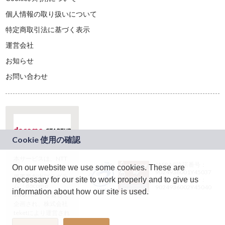
個人情報の取り扱いについて
特定商取引法に基づく表示
運営会社
お知らせ
お問い合わせ
本サービスは、NTT
JASRAC許諾番号：
On our website we use some cookies. These are
ドコモグループの新
9024936001Y45037
規事業創出プログラ
necessary for our site to work properly and to give us
JASRAC許諾番号：
ム「docomo
9024936002Y45040
information about how our site is used.
STARTUP」を通じて
企画され、株式会社
teketにより運営され
ています。