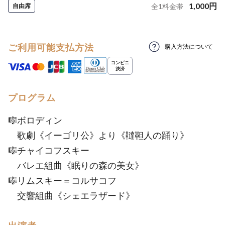
1,000
円
自由席
全
1
料金帯
ご利用可能支払方法
購入方法について
プログラム
🎼ボロディン
歌劇《イーゴリ公》より《韃靼人の踊り》
🎼チャイコフスキー
バレエ組曲《眠りの森の美女》
🎼リムスキー＝コルサコフ
交響組曲《シェエラザード》