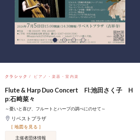
クラシック
ピアノ・楽器・室内楽
Flute & Harp Duo Concert Fl:池田さく子 H
p:石﨑菜々
～憂いと喜び、フルートとハープの調べにのせて～
リベストプラザ
[ 地図を見る ]
主催者団体情報