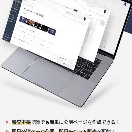
審査不要
で誰でも簡単に公演ページを作成できる！
即日公演ページ公開
、
即日チケット販売
が可能！