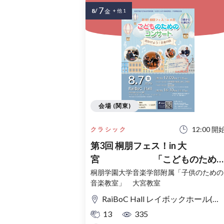
7
8/
金
+ 他 1
会場 (関東)
12:00 開
クラシック
第3回 桐朋フェス！in 大
宮 「こどものため
コンサート」〜出かけよう！音
桐朋学園大学音楽学部附属「子供のための
音楽教室」 大宮教室
の旅〜
RaiBoC Hall レイボックホール(市民会館おおみや) 5F リハーサルルーム・レクリエーションルーム
13
335