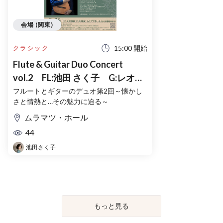
会場 (関東)
15:00 開始
クラシック
Flute & Guitar Duo Concert
vol.2 FL:池田 さく子 G:レオナ
ルド・ブラーボ
フルートとギターのデュオ第2回～懐かし
さと情熱と…その魅力に迫る～
ムラマツ・ホール
44
池田さく子
もっと見る