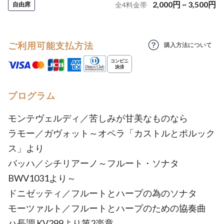
2,000
円
~
3,500
円
自由席
全
4
料金帯
ご利用可能支払方法
購入方法について
プログラム
モンテヴェルディ／苦しみが甘美なものなら
ラモー／ガヴォット～オペラ「カストルとポルック
ス」より
バッハ／シチリアーノ～フルート・ソナタ
BWV1031より～
ドニゼッティ／フルートとハープの為のソナタ
モーツァルト／フルートとハープのための協奏曲
ハ長調 KV299より第2楽章