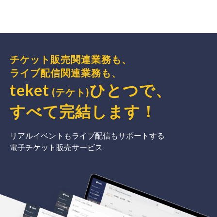
チケット販売関連業務も、
ライブ配信関連業務も、
teket
ひとつで、
(テケト)
すべて完結
します
！
リアルイベントもライブ配信もサポートする
電子チケット販売サービス