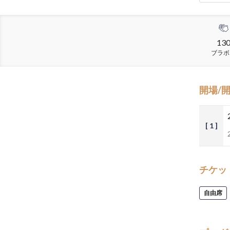
13
ブラボ
開場/
[ 1 ]
チケッ
自由席