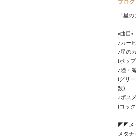
プログ
「星の
«曲目»
♪カー
♪星の
(ポッ
♪陸・
(グリ
数)
♪ボス
(コッ
◤◤メ
メタナ