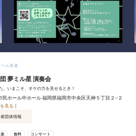
ゲーム音楽
団 夢ミル星 演奏会
た。いまこそ、オケの力を見せるとき！
市民ホール中ホール 福岡県福岡市中央区天神５丁目２−２
図を見る ]
催者団体情報
音楽
無料
コンサート