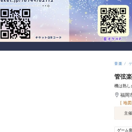
音楽
管弦楽
機は熟し
福岡
[ 地
主
ゲーム