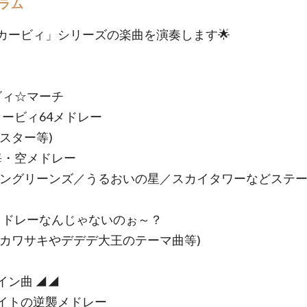
ラム
カービィ」シリーズの楽曲を演奏します🌟
ビィ☆マーチ
カービィ64メドレー
プスター等)
海・空メドレー
ーングリーンズ／うるおいの星／スカイタワーなどステ
メドレーなんじゃないのぉ～？
クカワサキやデデデ大王のテーマ曲等)
イン曲 ◢◢
イトの逆襲メドレー