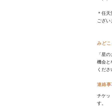
＊任天
ござい
みどこ
「星の
機会と
くださ
連絡事
チケッ
す。