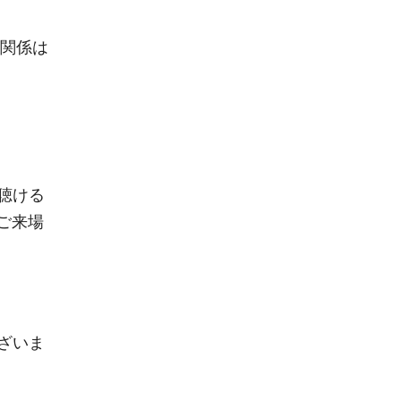
の関係は
聴ける
ご来場
ざいま