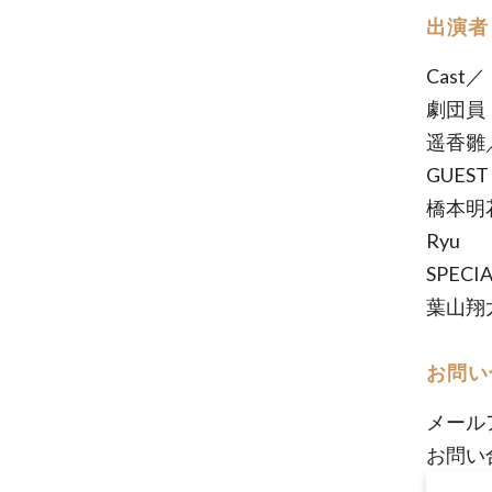
出演者
Cast／
劇団員
遥香雛
GUES
橋本明
Ryu
SPECI
葉山翔
お問い
メール
お問い