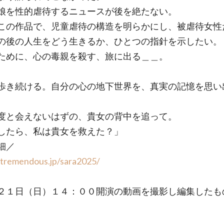
娘を性的虐待するニュースが後を絶たない。
この作品で、児童虐待の構造を明らかにし、被虐待女性
の後の人生をどう生きるか、ひとつの指針を示したい。
ために、心の毒親を殺す、旅に出る＿＿。
歩き続ける。自分の心の地下世界を、真実の記憶を思い
度と会えないはずの、貴女の背中を追って。
したら、私は貴女を救えた？」
細／
/tremendous.jp/sara2025/
２１日（日）１４：００開演の動画を撮影し編集したも
。