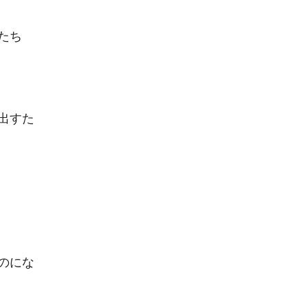
たち
出すた
のにな