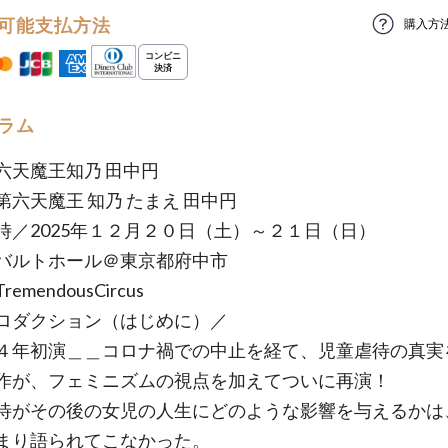
可能支払方法
購入方
ラム
六天魔王知乃 田中円
第六天魔王 知乃 たまえ 田中円
時／2025年１２月２０日（土）～２１日（日）
バルトホール＠東京都府中市
emendousCircus
ロダクション（はじめに）／
４年初演＿＿コロナ禍での中止を経て、児童虐待の真実
作が、フェミニズムの視点を加えてついに再演！
待がその後の女児の人生にどのような影響を与えるかは
まり語られてこなかった。