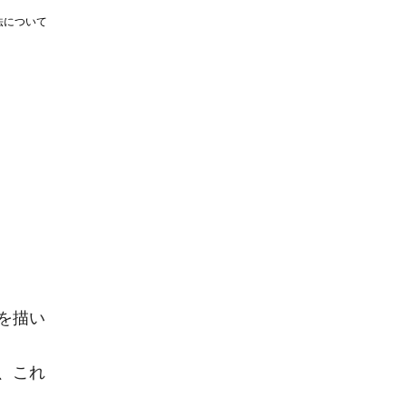
法について
を描い
、これ