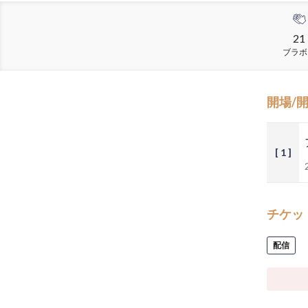
21
ブラボ
開場/
[ 1 ]
チケッ
配信