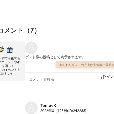
コメント（
7
）
ゲスト
様の投稿として表示されます。
ト前でも後でも
にコメントやギ
贈られたギフトの売上は主催者に還元さ
トを贈って
このイベントを
り上げよう！
ギフ
TomoeK
2026年01月25日
(ID:242288)