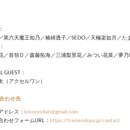
：
／第六天魔王知乃／椿綺透子／SEDO／天極楽如月／た
T：
花／首領Ｄ／森藤拓海／三浦梨里花／みつい花菜／夢乃
AL GUEST：
太（アクセルワン）
合わせ先
アドレス：
kosoryodan@gmail.com
合わせフォームURL：
https://tremendous.jp/contact