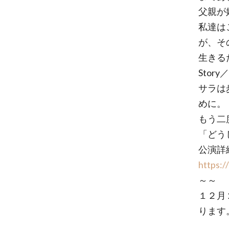
父親が
私達は
が、そ
生きる
Story／
サラは
めに。
もう二
「どう
公演詳
https:/
～～
１２月
ります