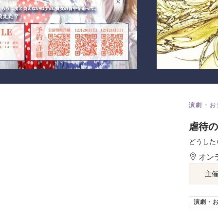
演劇・お
虐待の
どうした
オン
主
演劇・