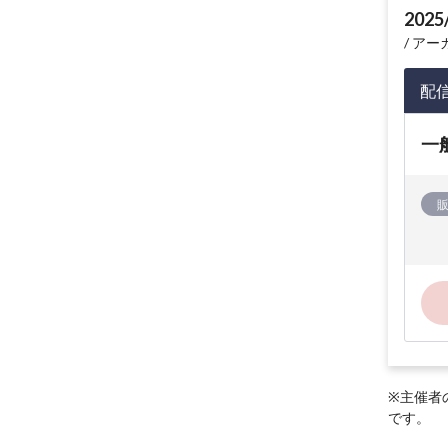
2025
アーカイ
配
一
※主催者
です。