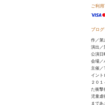
ご利用
プログ
作／第
演出／
公演日
会場／
主催／Tr
イント
２０１
た衝撃
児童虐
まであ