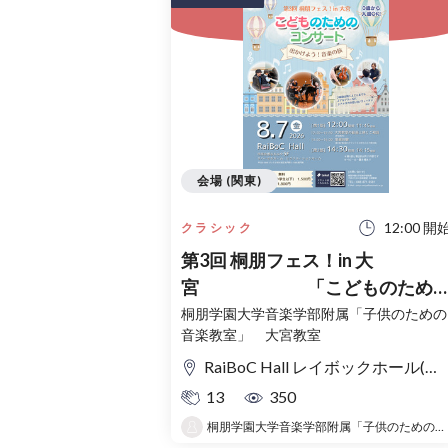
会場 (関東)
12:00 開
クラシック
第3回 桐朋フェス！in 大
宮 「こどものため
コンサート」〜出かけよう！音
桐朋学園大学音楽学部附属「子供のための
音楽教室」 大宮教室
の旅〜
RaiBoC Hall レイボックホール(市民会館おおみや) 5F リハーサルルーム・レクリエーションルーム
13
350
桐朋学園大学音楽学部附属「子供のための音楽教室 」大宮教室