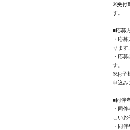
※受付
す。
■応募
・応募
ります
・応募
す。
※お子
申込み
■同伴
・同伴
しいお
・同伴