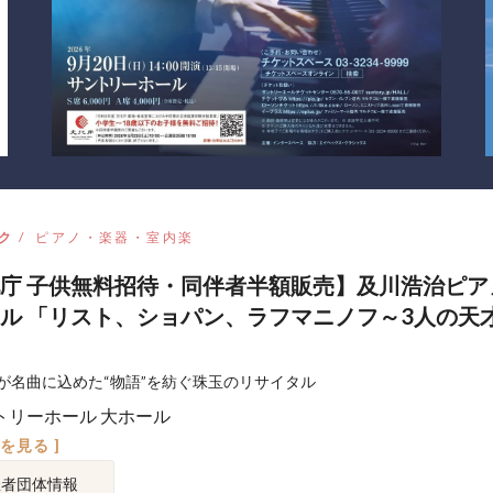
ク
ピアノ・楽器・室内楽
庁 子供無料招待・同伴者半額販売】及川浩治ピア
ル 「リスト、ショパン、ラフマニノフ～3人の天
が名曲に込めた“物語”を紡ぐ珠玉のリサイタル
トリーホール 大ホール
図を見る ]
催者団体情報