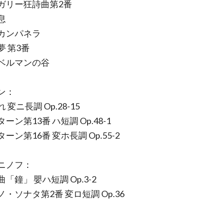
リー狂詩曲第2番
息
カンパネラ
 第3番
ベルマンの谷
ン：
変ニ長調 Op.28-15
ン第13番 ハ短調 Op.48-1
ン第16番 変ホ長調 Op.55-2
ニノフ：
鐘」 嬰ハ短調 Op.3-2
・ソナタ第2番 変ロ短調 Op.36