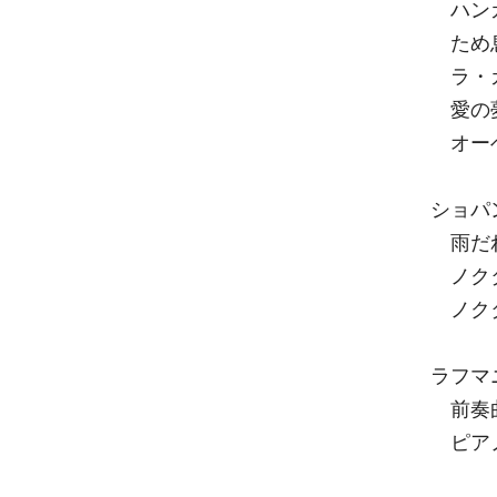
ハンガ
ため
ラ・
愛の夢
オー
ショパ
雨だれ 
ノクター
ノクター
ラフマ
前奏曲「
ピアノ