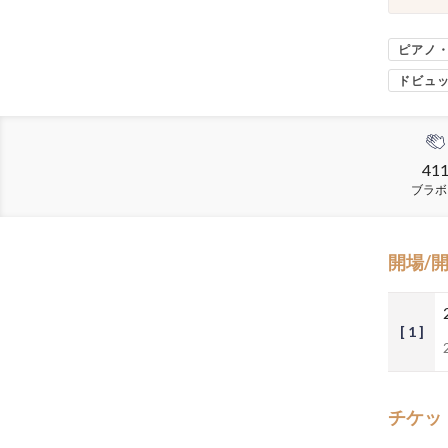
ピアノ
ドビュ
41
ブラボ
開場/
[ 1 ]
チケッ