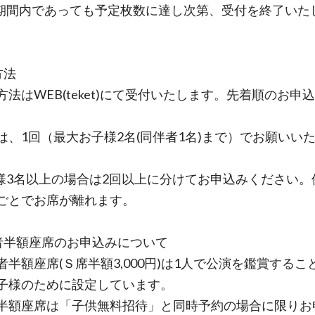
期間内であっても予定枚数に達し次第、受付を終了いた
方法
方法はWEB(teket)にて受付いたします。先着順のお申
。
は、1回（最大お子様2名(同伴者1名)まで）でお願いい
様3名以上の場合は2回以上に分けてお申込みください。
ごとでお席が離れます。
者半額座席のお申込みについて
者半額座席(Ｓ席半額3,000円)は1人で公演を鑑賞するこ
子様のために設定しています。
半額座席は「子供無料招待」と同時予約の場合に限りお