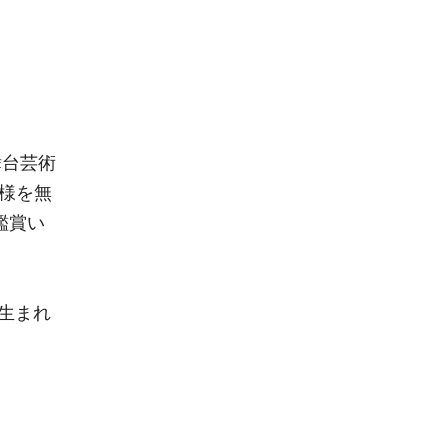
舞台芸術
様を無
鑑賞い
に生まれ