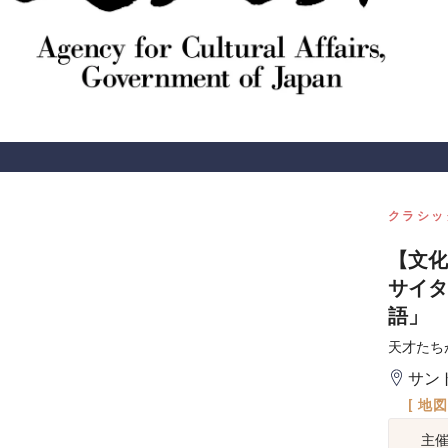
クラシッ
【文化
サイタ
語」
天才たち
サン
[ 地
主