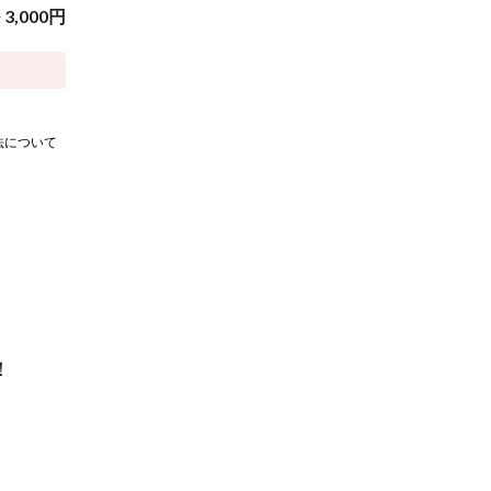
~
3,000
円
法について
！