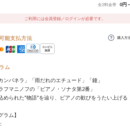
0
円
全
2
料金帯
ご利用には会員登録／ログインが必要です。
可能支払方法
購入方
ラム
カンパネラ」「雨だれのエチュード」「鐘」
ラフマニノフの「ピアノ・ソナタ第2番」
込められた“物語”を辿り、ピアノの歓びをうたい上げる
グラム】
：