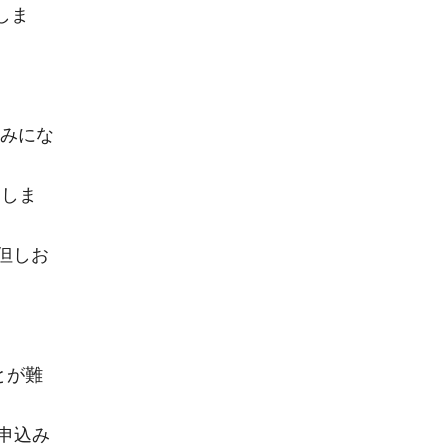
しま
込みにな
たしま
但しお
とが難
申込み