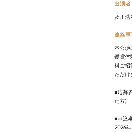
出演者
及川浩
連絡事
本公演
鑑賞体
料ご招
ただけ
■応募資
た方)
■申込
2026年