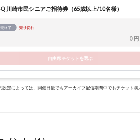
fSQ 川崎市民シニアご招待券（65歳以上/10名様）
販売終了
売り切れ
0 円
自由席 チケットを選ぶ
の設定によっては、開催日後でもアーカイブ配信期間中でもチケット購