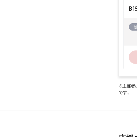
B
※主催者
です。