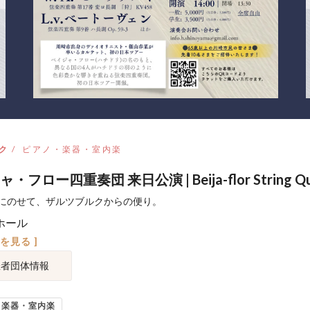
ク
ピアノ・楽器・室内楽
・フロー四重奏団 来日公演 | Beija-flor String Qu
にのせて、ザルツブルクからの便り。
ホール
図を見る ]
催者団体情報
・楽器・室内楽