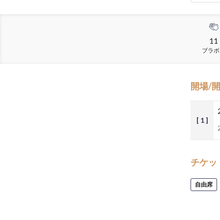
11
ブラボ
開場/
[ 1 ]
チケッ
自由席