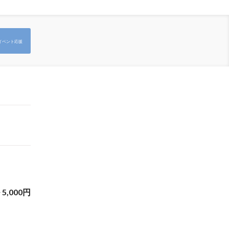
イベント応援
~
5,000
円