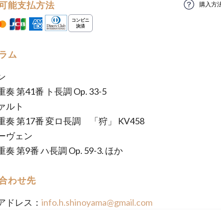
可能支払方法
購入方
ラム
ン
 第41番 ト長調 Op. 33-5
ァルト
奏 第17番 変ロ長調 「狩」 KV458
ーヴェン
 第9番 ハ長調 Op. 59-3. ほか
合わせ先
アドレス：
info.h.shinoyama@gmail.com