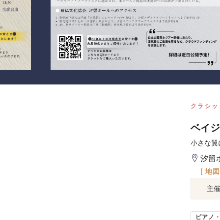
クラシッ
ベイジャ
小さな翼
汐留
[ 地
主
ピアノ