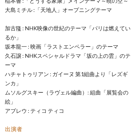
稲本響 :「どうする家康」メインテーマ～暁の空～
大島ミチル :「天地人」オープニングテーマ
加古隆 : NHK映像の世紀のテーマ「パリは燃えてい
るか」
坂本龍一 : 映画「ラストエンペラー」のテーマ
久石譲 : NHKスペシャルドラマ「坂の上の雲」のテ
ーマ
ハチャトゥリアン : ガイーヌ 第1組曲より「レズギ
ンカ」
ムソルグスキー（ラヴェル編曲）: 組曲「展覧会の
絵」
アブレウ : ティコ ティコ
出演者