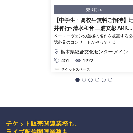
売り切れ
【中学生・高校生無料ご招待】
井伸行×清水和音 三浦文彰 ARKフ
ィルハーモニック≪究極のベー
ベートーヴェンの至極の名作を披露する必
聴必見のコンサートがやってくる！
ーヴェン≫(栃木公演)
栃木県総合文化センター メインホール
401
1972
チケットスペース
チケット販売関連業務も、
ライブ配信関連業務も、