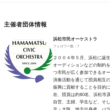
主催者団体情報
浜松市民オーケストラ
フォロワー数：7
２００４年５月、浜松に誕生
オーディションなどの制約
つ市民が広く参加できるオ
演奏活動を通じて団員相互
振興に貢献することを目的に
在、団員は約80名、浜松市
自営、主婦、学生など、そ
京・大阪、地方出身者、バ