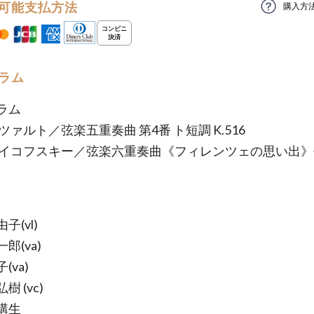
可能支払方法
購入方
ラム
ラム
ツァルト／弦楽五重奏曲 第4番 ト短調 K.516
ャイコフスキー／弦楽六重奏曲《フィレンツェの思い出》
子(vl)
郎(va)
(va)
樹 (vc)
講生