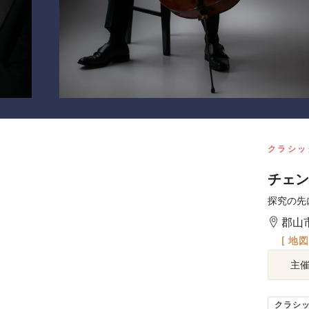
クラシッ
チェン
探究の先
郡山
[ 地
主
クラシ