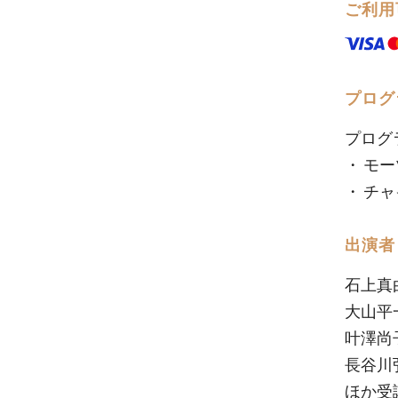
ご利用
プログ
プログ
・ モー
・ チ
出演者
石上真由
大山平一
叶澤尚子
長谷川弘
ほか受