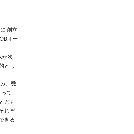
に 創立
OBオー
.が次
的とし
育み、数
とって
るととも
それぞ
できる