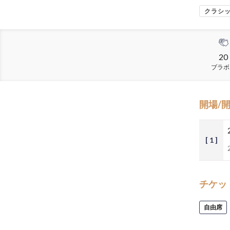
クラシ
20
ブラボ
開場/
[ 1 ]
チケッ
自由席