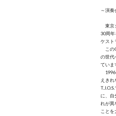
～演奏
東京ジュ
30周
ケスト
このO
の世代
ていま
199
えきれ
T.J
に、自
れが異
ことを