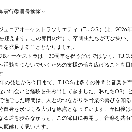
会実行委員長挨拶～
ニアオーケストラソサエティ（T.J.O.S.）は、2026年
年を迎えます。この節目の年に、卒団生たちが再び集い、
ラを発足することとなりました。
Bオーケストラは、30周年を祝うだけではなく、T.J.O.S
へ活動をつないでいくための支援の輪を広げることを目
す。
6年の発足から今日まで、T.J.O.S.は多くの仲間と音楽を
ない出会いと経験を生み出してきました。私たちOBに
.O.S.で過ごした時間は、人とのつながりや音楽の喜びを知
分自身を形づくる大切な原点となっています。卒団後は
なる道を歩みながらも、この節目に再開し、音楽を共有
大変嬉しく思います。