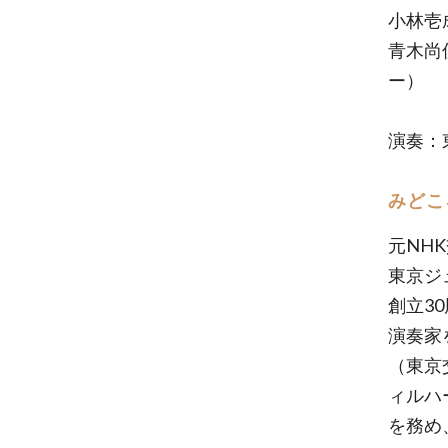
小林壱
青木尚
ー）
演奏：
みどこ
元NH
東京ジ
創立3
演奏家
（東京
ィルハ
を務め