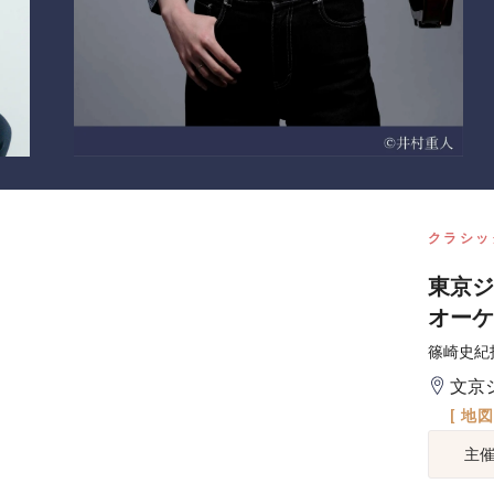
クラシッ
東京ジ
オーケ
篠崎史紀
文京
[ 地
主