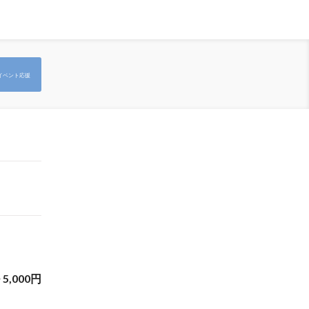
イベント応援
~
5,000
円