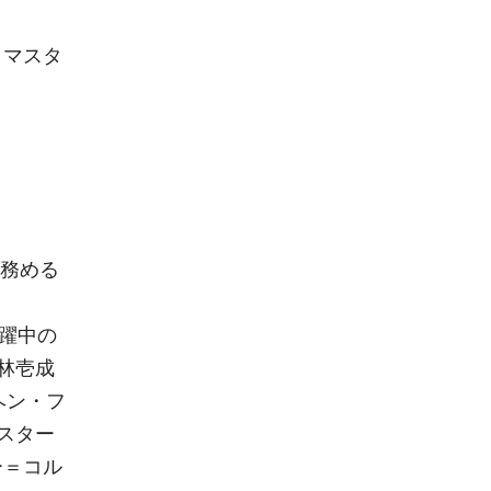
トマスタ
を務める
躍中の
林壱成
ヘン・フ
スター
ー＝コル