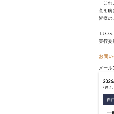
これま
意を胸
皆様の
T.J.
実行委
お問い
メール
2026
終了: 
自
一