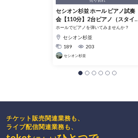
売り切れ
セシオン杉並 ホール ピアノ試奏
会【110分】2台ピアノ（スタイ
ンウェイ・ベーゼンドルファー
ホールでピアノを弾いてみませんか？
セシオン杉並
189
203
セシオン杉並
チケット販売関連業務も、
ライブ配信関連業務も、
teket
ひとつで、