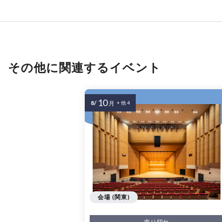
その他に関連するイベント
10
8/
月
+ 他 4
会場 (関東)