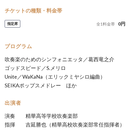
チケットの種類・料金帯
0
円
指定席
全
1
料金帯
プログラム
吹奏楽のためのシンフォニエッタ／葛西竜之介
ゴッドスピード／S.メリロ
Unite／WaKaNa（エリックミヤシロ編曲）
SEIKAポップスメドレー ほか
出演者
演奏 精華高等学校吹奏楽部
指揮 吉延勝也（精華高校吹奏楽部常任指揮者）