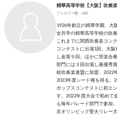
精華高等学校【大阪】吹奏
フォロワー数：682
1926年創立の精華学園、
女共学の精華高等学校の吹奏
これまでに関西吹奏楽コン
コンテストに出場1回。大阪
し金賞９回。ほかに管楽合
部門には３回出場し最優秀賞
校吹奏楽連盟に加盟、202
2023年度シード権を得る。
ポップスコンテストに初エ
す。2022年度大会で初め
も毎年パレード部門で参加
京オリンピック聖火リレー