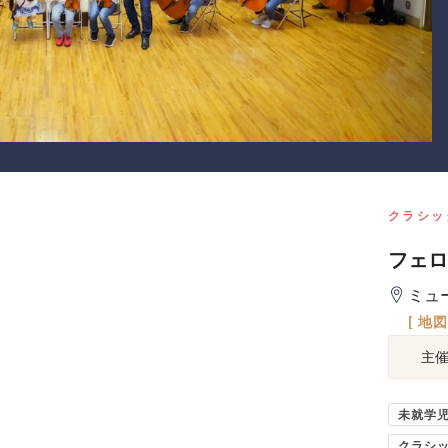
クラシッ
フェロ
ミュ
[ 地
主
未就学
クラシ