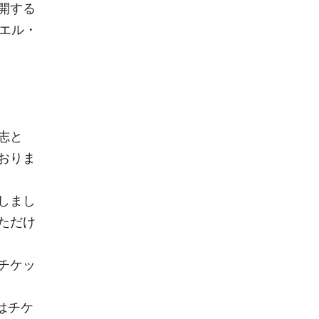
開する
をエル・
志と
おりま
しまし
ただけ
チケッ
はチケ