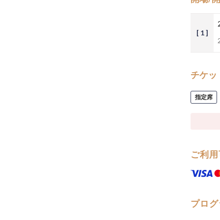
[ 1 ]
チケッ
指定席
ご利用
プログ