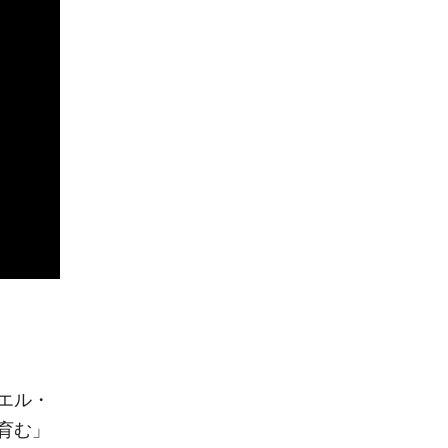
エル・
育む」