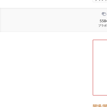
558
ブラボ
開場/