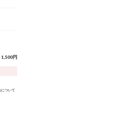
~
1,500
円
法について