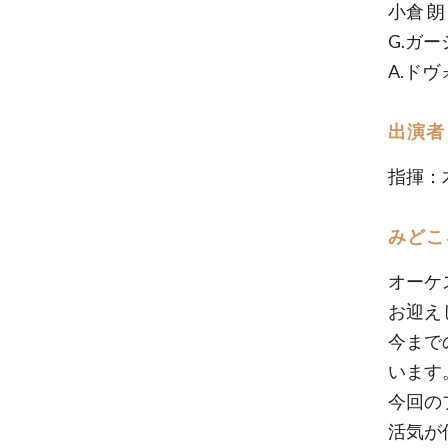
小倉 
G.ガー
A.ドヴ
出演者
指揮：
みどこ
オーケ
お迎え
今まで
います
今回の
活気が