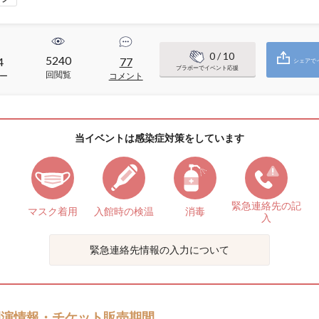
0
/ 10
5240
4
77
シェアで
ブラボーでイベント応援
回閲覧
ー
コメント
当イベントは感染症対策をしています
緊急連絡先の
記
マスク着用
入館時の検温
消毒
入
緊急連絡先情報の入力について
開演情報・チケット販売期間