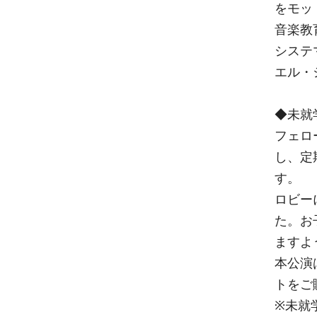
をモッ
音楽教
システ
エル・
◆未就
フェロ
し、定
す。
ロビー
た。お
ますよ
本公演
トをご
※未就