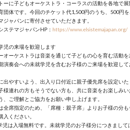
トーに子どもオーケストラ・コーラスの活動を各地で展
育団体です。今回のチケット代1,500円のうち、500円
マジャパンに寄付させていただきます。
システマジャパンHP：
https://www.elsistemajapan.org/
学児の来場を歓迎します
ーオーケストラは音楽を通じて子どもの心を育む活動を
期演奏会への未就学児を含むお子様のご来場を歓迎して
に出やすいよう、出入り口付近に親子優先席を設定いた
子様連れの方もそうでない方も、共に音楽をお楽しみい
う、ご理解とご協力をお願い申し上げます。
は全席指定のため、「席種：親子席」よりお子様の分も
購入ください。
学児は入場無料です。未就学児のお子様分につきまして