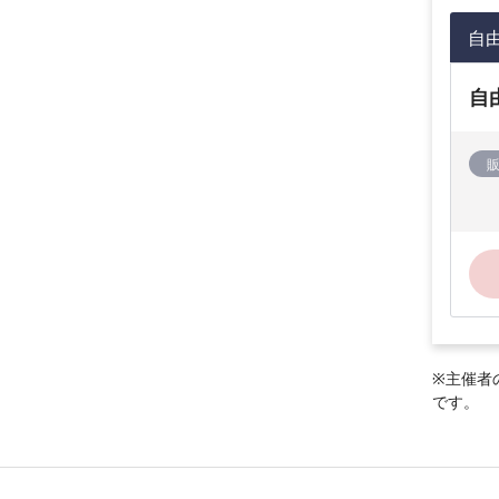
自
自
※主催者
です。