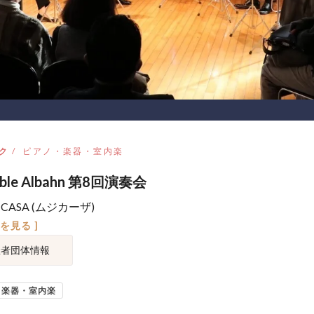
ク
ピアノ・楽器・室内楽
mble Albahn 第8回演奏会
ICASA (ムジカーザ)
図を見る ]
催者団体情報
・楽器・室内楽