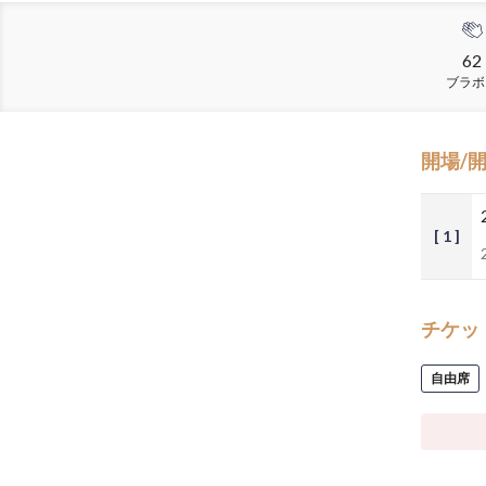
62
ブラボ
開場/
[ 1 ]
チケッ
自由席