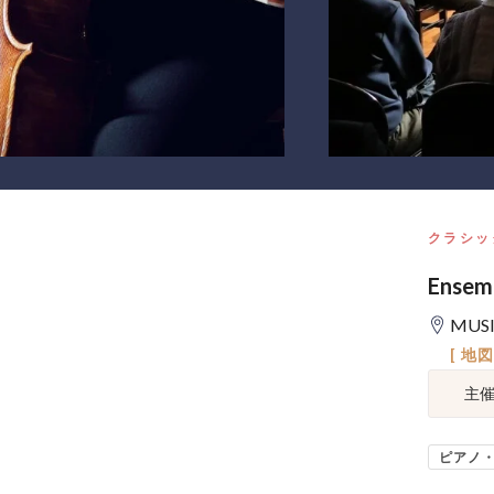
クラシッ
Ense
MUS
[ 地
主
ピアノ