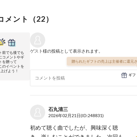
コメント（
22
）
ゲスト
様の投稿として表示されます。
ト前でも後でも
にコメントやギ
贈られたギフトの売上は主催者に還元さ
トを贈って
このイベントを
り上げよう！
ギフ
石丸清三
2026年02月21日
(ID:248831)
初めて聴く曲でしたが、興味深く聴
き、楽しむことができました。次回も