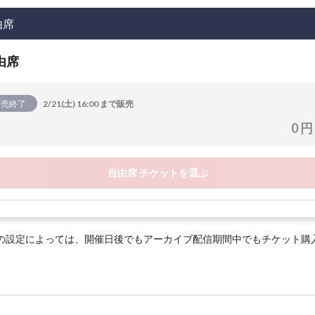
由席
由席
販売終了
2/21(土) 16:00 まで販売
0 円
自由席 チケットを選ぶ
の設定によっては、開催日後でもアーカイブ配信期間中でもチケット購