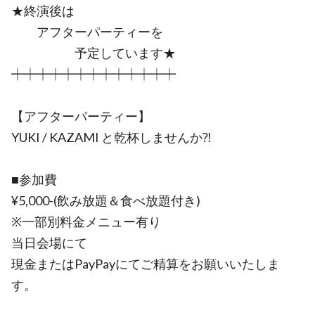
★終演後は
アフターパーティーを
予定しています★
┿┿┿┿┿┿┿┿┿┿┿┿┿
【アフターパーティー】
YUKI / KAZAMI と乾杯しませんか⁈
■参加費
¥5,000-(飲み放題＆食べ放題付き)
※一部別料金メニュー有り
当日会場にて
現金またはPayPayにてご精算をお願いいたしま
す。