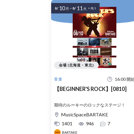
10
11
8/
~
8/
月
火
+ 他 1
会場 (北海道・東北)
16:00 開
音楽
【BEGINNER'S ROCK】[0810]
期待のルーキーのロックなステージ！
MusicSpaceBARTAKE
1401
946
7
BARTAKE