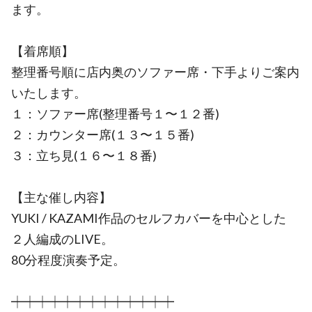
ます。
【着席順】
整理番号順に店内奥のソファー席・下手よりご案内
いたします。
１：ソファー席(整理番号１〜１２番)
２：カウンター席(１３〜１５番)
３：立ち見(１６〜１８番)
【主な催し内容】
YUKI / KAZAMI作品のセルフカバーを中心とした
２人編成のLIVE。
80分程度演奏予定。
┿┿┿┿┿┿┿┿┿┿┿┿┿