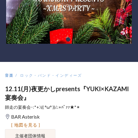
音楽
ロック・バンド・インディーズ
12.11(月)夜更かしpresents『YUKI×KAZAMI
宴奏会』
師走の宴奏会･:*+.\(( °ω° ))/.:+ﾊﾟｧｧ★*✴︎
BAR Asterisk
[ 地図を見る ]
主催者団体情報