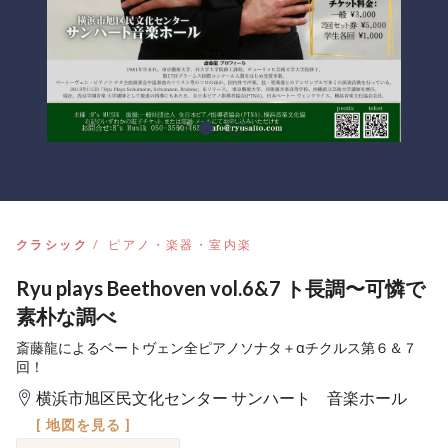
クラシック
ピアノ・楽器・室内楽
Ryu plays Beethoven vol.6&7 ト長調〜可憐で
素朴な調べ
斎藤龍によるベートヴェン全ピアノソナタ＋αチクルス第６＆７
回！
横浜市旭区民文化センター サンハート 音楽ホール
[ 地図を見る ]