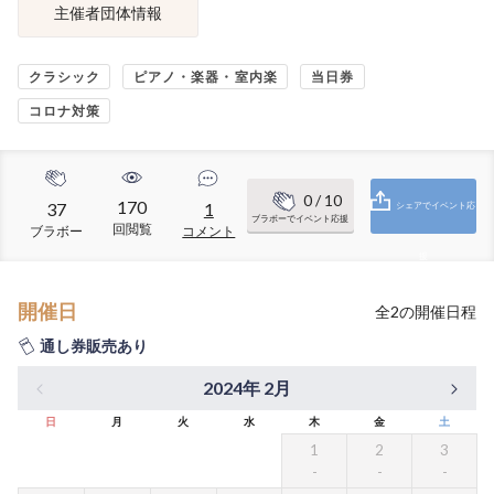
主催者団体情報
クラシック
ピアノ・楽器・室内楽
当日券
コロナ対策
0
/ 10
170
37
1
シェアでイベント応
ブラボーでイベント応援
回閲覧
ブラボー
コメント
援
開催日
全
2
の開催日程
通し券販売あり
2024年 2月
日
月
火
水
木
金
土
1
2
3