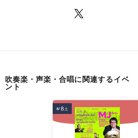
吹奏楽・声楽・合唱に関連するイベ
ント
8
8/
土