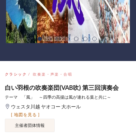
クラシック
吹奏楽・声楽・合唱
白い羽根の吹奏楽団(VAB吹) 第三回演奏会
テーマ 「風」 ～四季の高揚は風が連れる葉と共に～
ウェスタ川越 ヤオコー 大ホール
[ 地図を見る ]
主催者団体情報