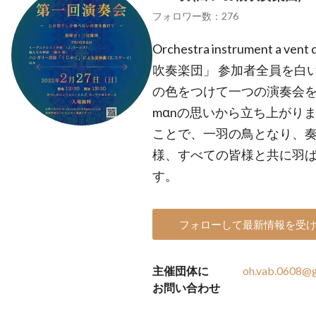
フォロワー数：276
Orchestra instrument a ve
吹奏楽団」 参加者全員を白
の色をつけて一つの演奏会を
mαnの思いから立ち上がり
ことで、一羽の鳥となり、
様、すべての皆様と共に羽
す。
フォローして最新情報を受
主催団体に
oh.vab.0608@
お問い合わせ