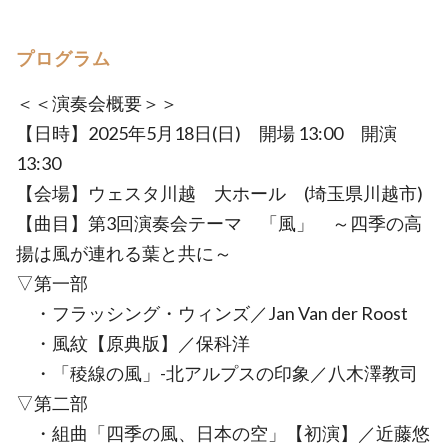
プログラム
＜＜演奏会概要＞＞
【日時】2025年5月18日(日) 開場 13:00 開演
13:30
【会場】ウェスタ川越 大ホール (埼玉県川越市)
【曲目】第3回演奏会テーマ 「風」 ～四季の高
揚は風が連れる葉と共に～
▽第一部
・フラッシング・ウィンズ／Jan Van der Roost
・風紋【原典版】／保科洋
・「稜線の風」-北アルプスの印象／八木澤教司
▽第二部
・組曲「四季の風、日本の空」【初演】／近藤悠