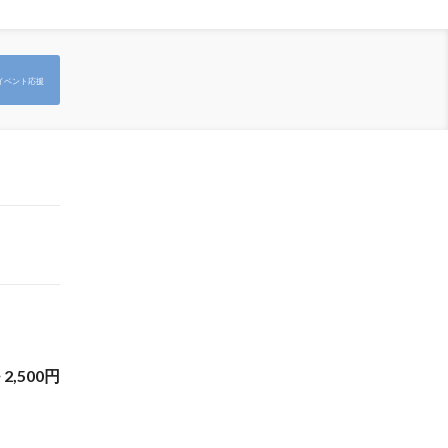
イベント応援
~
2,500
円