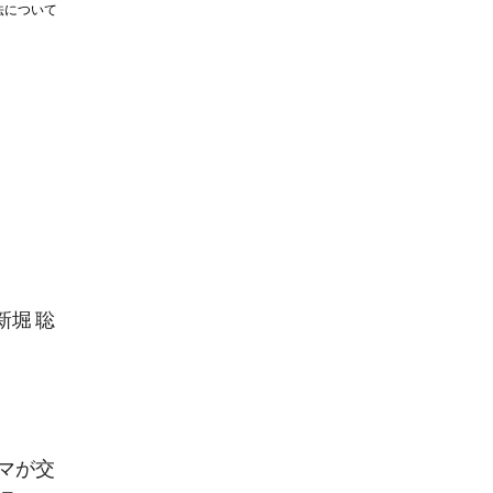
法について
新堀 聡
マが交