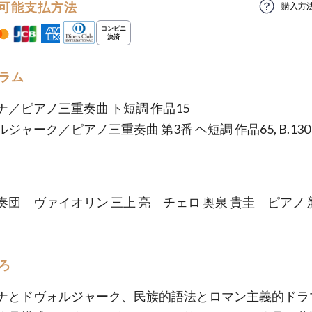
可能支払方法
購入方
ラム
ナ／ピアノ三重奏曲 ト短調 作品15
ジャーク／ピアノ三重奏曲 第3番 ヘ短調 作品65, B.130
奏団 ヴァイオリン 三上 亮 チェロ 奥泉 貴圭 ピアノ 
ろ
ナとドヴォルジャーク、民族的語法とロマン主義的ドラ