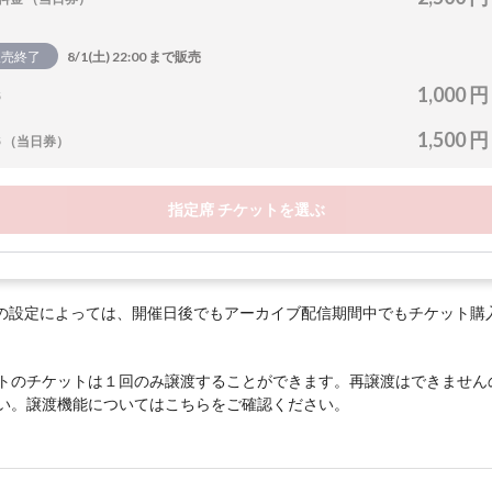
販売終了
8/1(土) 22:00 まで販売
1,000 円
5
1,500 円
5 （当日券）
指定席 チケットを選ぶ
の設定によっては、開催日後でもアーカイブ配信期間中でもチケット購
トのチケットは１回のみ譲渡することができます。再譲渡はできません
い。譲渡機能については
こちら
をご確認ください。