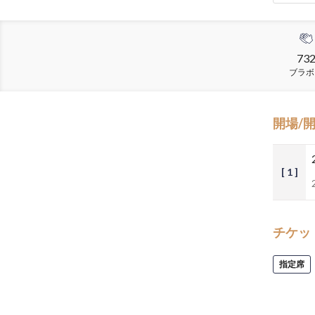
73
ブラボ
開場/
[ 1 ]
チケッ
指定席