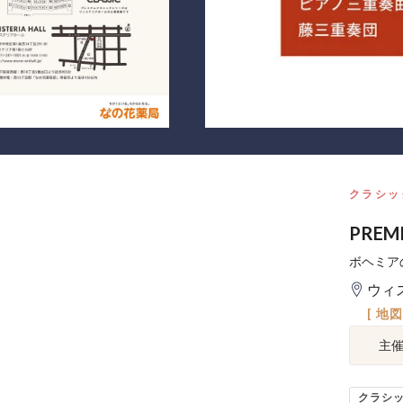
クラシッ
PREMI
ボヘミア
ウィ
[ 地
主
クラシ