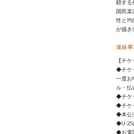
錯する
国民楽
性と均
が描き
連絡事
【チケ
◆チケ
一度お
ル・払
◆チケ
◆チケ
◆本公
◆U-
◆お電