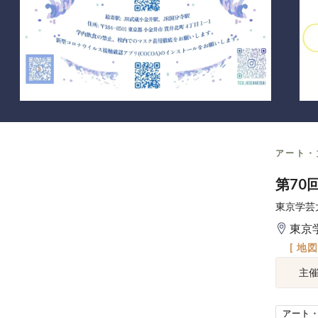
アート・
第70
東京学芸
東京
[ 地
主
アート