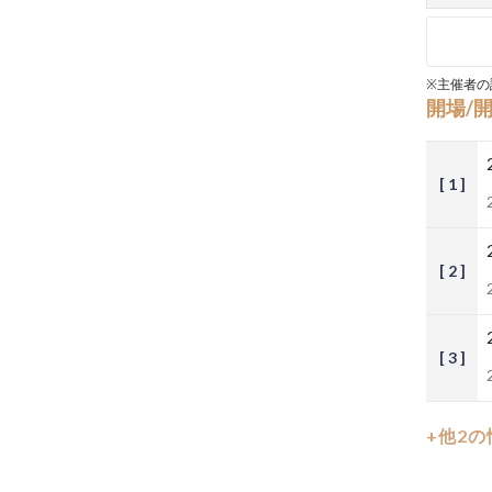
※主催者の
開場/
[ 1 ]
[ 2 ]
[ 3 ]
+他2