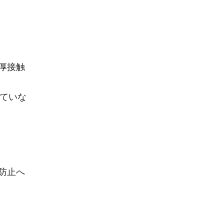
厚接触
っていな
防止へ