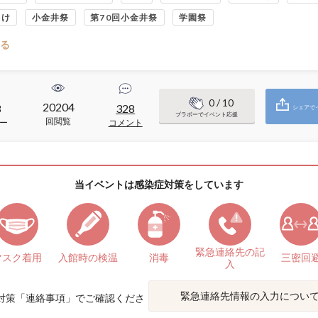
向け
小金井祭
第70回小金井祭
学園祭
る
0
/ 10
20204
3
328
シェアで
ブラボーでイベント応援
回閲覧
ー
コメント
当イベントは感染症対策をしています
緊急連絡先の
記
マスク着用
入館時の検温
消毒
三密回
入
緊急連絡先情報の入力につい
対策「
連絡事項
」でご確認くださ