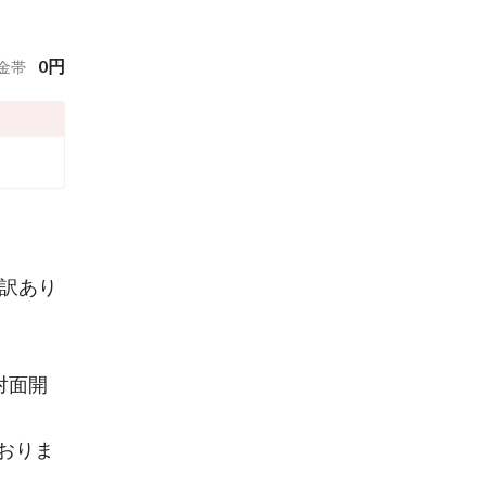
0
円
金帯
し訳あり
対面開
おりま