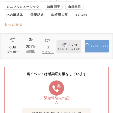
ミニマルミュージック
加藤訓子
山根孝司
木の脇道元
佐藤紀雄
山崎晴太郎
Seitaro
もっとみる
0
/ 10
2076
688
3
シェアでイベント応
ブラボーでイベント応援
回閲覧
ブラボー
コメント
援
当イベントは感染症対策をしています
緊急連絡先の
記
入