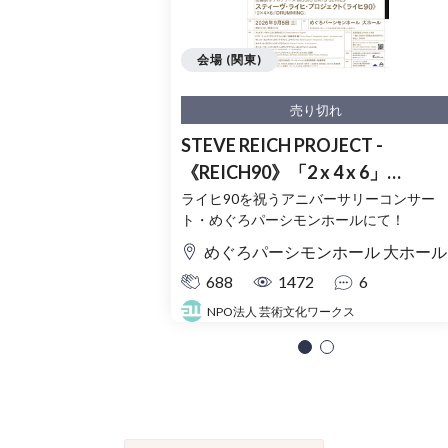
会場 (関東)
売り切れ
STEVE REICH PROJECT -
《REICH90》「2 x 4 x 6」
「DRUMMING」
ライヒ90を祝うアニバーサリーコンサー
ト・めぐろパーシモンホールにて！
めぐろパーシモンホール 大ホール
688
1472
6
NPO法人 芸術文化ワークス