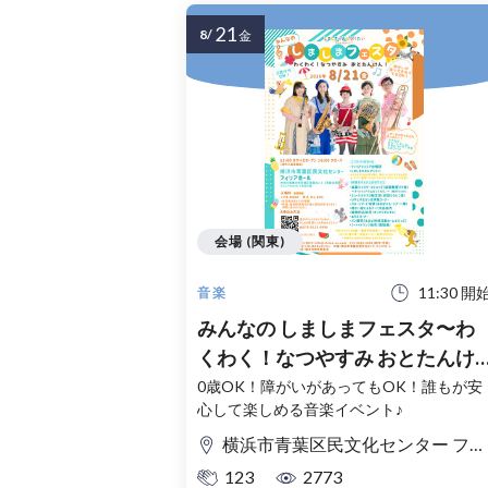
21
8/
金
会場 (関東)
11:30 開
音楽
みんなの しましまフェスタ〜わ
くわく！なつやすみ おとたんけ
ん！〜
0歳OK！障がいがあってもOK！誰もが安
心して楽しめる音楽イベント♪
横浜市青葉区民文化センター フィリアホール
123
2773