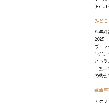
(Perc
みどこ
昨年好評
202
ヴ・ラ
ング」
とバラ
一無二
の機会
連絡事
チケッ