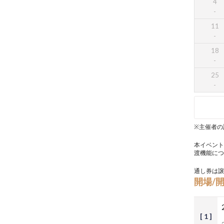
4
11
18
25
※主催者の
本イベント
渡機能につ
通し券は譲
開場/
[ 1 ]