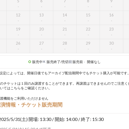
5
6
7
8
9
12
13
14
15
16
19
20
21
22
23
26
27
28
29
30
販売中
販売終了/売切
前
販売前
-
開催なし
設定によっては、開催日後でもアーカイブ配信期間中でもチケット購入が可能です
のチケットは１回のみ譲渡することができます。再譲渡はできませんのでご注意く
いては
こちら
をご確認ください。
渡機能をご利用いただけません
開演情報・チケット販売期間
2025/5/31(土)
開場: 13:30 / 開始: 14:00 / 終了: 15:30