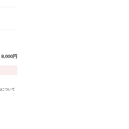
~
8,000
円
法について