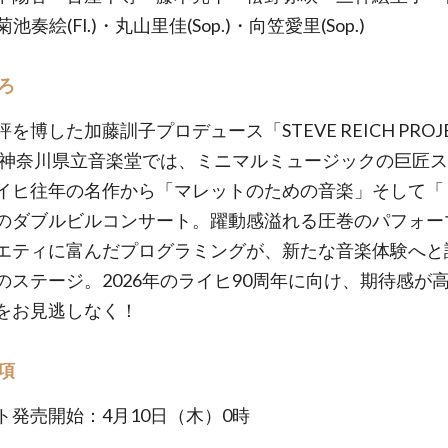
.) 菊池奏絵(Fl.)・丸山里佳(Sop.)・向笠愛里(Sop.)
ろ
を博した加藤訓子プロデュース「STEVE REICH PROJ
5、神奈川県立音楽堂では、ミニマルミュージックの巨匠
イヒ往年の名作から「マレットのための音楽」そして「
のダブルビルコンサート。躍動感溢れる圧巻のパフォー
エティに富んだプログラミングが、新たな音楽体験へと
のステージ。2026年のライヒ90周年に向け、期待感が
をお見逃しなく！
項
ト発売開始：4月10日（木）0時