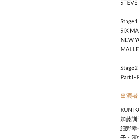
STEV
Stage
SIX M
NEW Y
MALLE
Stage
Part l - 
出演者
KUNIK
加藤訓
細野幸
子・濱