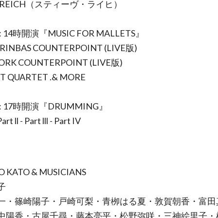
E REICH（スティーヴ・ライヒ）
1 : 14時開演『MUSIC FOR MALLETS』
ARINBAS COUNTERPOINT (LIVE版)
ORK COUNTERPOINT (LIVE版)
T QUARTET .& MORE
2 : 17時開演『DRUMMING』
Part ll - Part lll - Part IV
O KATO & MUSICIANS
子
一・篠崎陽子・戸崎可梨・青栁はる夏・敦賀朝香・富田
中陽香・古屋千尋・藤本亮平・松野弥咲・三神絵里子・