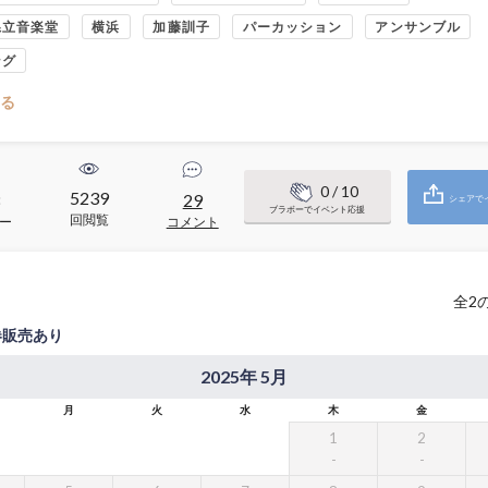
県立音楽堂
横浜
加藤訓子
パーカッション
アンサンブル
ング
る
0
/ 10
5239
8
29
シェアで
ブラボーでイベント応援
回閲覧
ー
コメント
全
2
券販売あり
2025年 5月
月
火
水
木
金
1
2