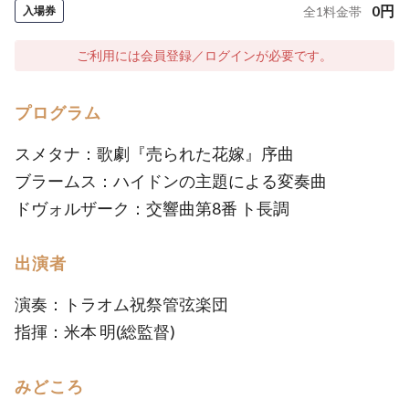
0
円
入場券
全
1
料金帯
ご利用には会員登録／ログインが必要です。
プログラム
スメタナ：歌劇『売られた花嫁』序曲
ブラームス：ハイドンの主題による変奏曲
ドヴォルザーク：交響曲第8番 ト長調
出演者
演奏：トラオム祝祭管弦楽団
指揮：米本 明(総監督)
みどころ