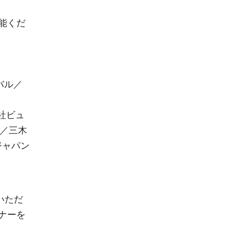
能くだ
バル／
会社ビュ
e／三木
ジャパン
いただ
ナーを