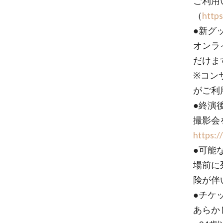
ご利用
（
https
●新グ
オンラ
だけま
※コン
がご利
●終演
撮影会
https:/
●可能
場前に
険が伴
●チケ
あらか