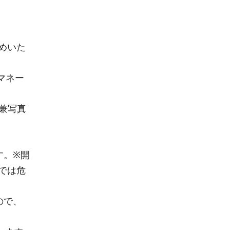
めいた
マネー
兼写真
す。※開
では危
ので、