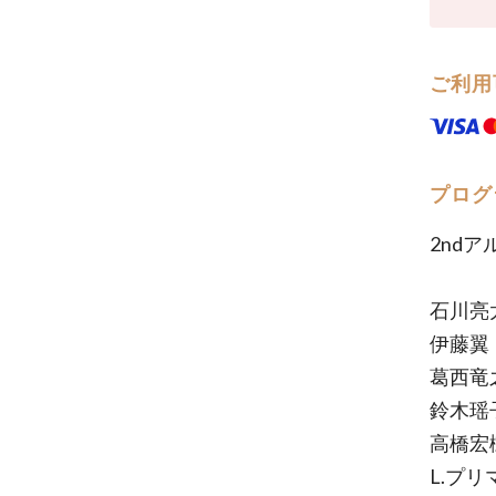
ご利用
プログ
2nd
石川亮
伊藤翼：F
葛西竜
鈴木瑶子：
高橋宏
L.プリマ：