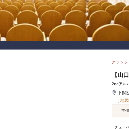
クラシッ
【山口
2ndア
下関
[ 地
主
チュー