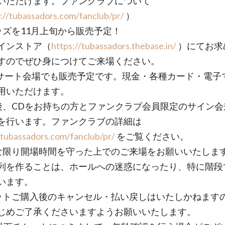
いただけます。ファンクラブについて
://tubassadors.com/fanclub/pr/
）
ッズを11月上旬から販売予定！
インストア（
https://tubassadors.thebase.in/
）にてお求
すのでぜひ身につけてご来場ください。
サート会場でも販売予定です。現金・各種カード・電子
用いただけます。
後、CDをお持ちの方とファンクラブ会員限定のサイン会
を行います。ファンクラブの詳細は
/tubassadors.com/fanclub/pr/
をご覧ください。
な限り開場時間を守った上でのご来場をお願いいたしま
列を作ることは、ホールへの迷惑になったり、特に階段
います。
ットご購入後のキャンセル・払い戻しはいたしかねます
じめご了承くださいますようお願いいたします。