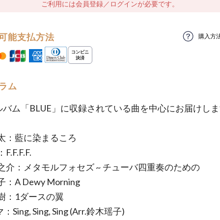
ご利用には会員登録／ログインが必要です。
可能支払方法
購入方
ラム
アルバム「BLUE」に収録されている曲を中心にお届けし
太：藍に染まるころ
.F.F.F.
之介：メタモルフォセズ ~ チューバ四重奏のための
A Dewy Morning
樹：1ダースの翼
Sing, Sing, Sing (Arr.鈴木瑶子)