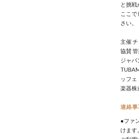
と挑戦
ここで
さい。
主催 
協賛 
ジャパ
TUB
ッフェ・
楽器株式
連絡事
●ファ
けます