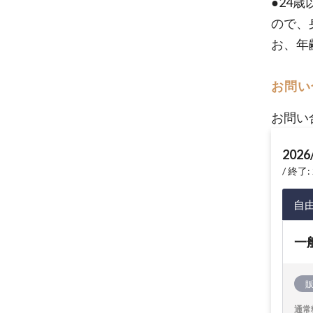
●24
ので、
お、年
お問い
お問い
2026
終了: 
自
一
通常