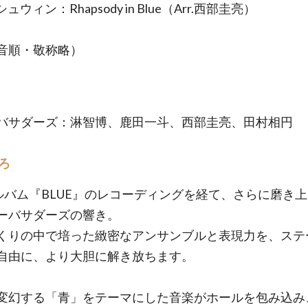
ュウィン：Rhapsody in Blue（Arr.西部圭亮）
音順・敬称略）
バサダーズ：淋智博、鹿田一斗、西部圭亮、田村相円
ろ
アルバム『BLUE』のレコーディングを経て、さらに磨き
ーバサダーズの響き。
くりの中で培った緻密なアンサンブルと表現力を、ステ
自由に、より大胆に解き放ちます。
変幻する「青」をテーマにした音楽がホールを包み込み