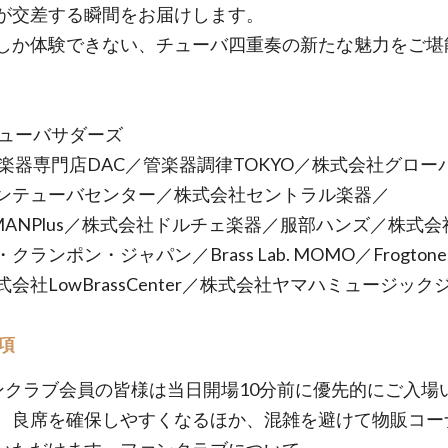
が交差する瞬間をお届けします。
しか体験できない、チューバ四重奏の新たな魅力をご堪
チューバサダーズ
管楽器専門店DAC／管楽器調律TOKYO／株式会社グロー
ンテューバセンター／株式会社セントラル楽器／
AMANPlus／株式会社ドルチェ楽器／服部ハンズ／株式
クランポン・ジャパン／Brass Lab. MOMO／Frogton
会社LowBrassCenter／株式会社ヤマハミュージック
項
ンクラブ会員の皆様は当日開場10分前に優先的にご入場
。良席を確保しやすくなるほか、混雑を避けて物販コー