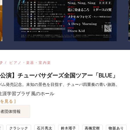
ク
ピアノ・楽器・室内楽
公演】チューバサダーズ全国ツアー「BLUE」
ルバム発売記念。未知の景色を目指す、チューバ四重奏の青い旅路。
生涯学習プラザ 風のホール
図を見る ]
催者団体情報
バ
クラシック
石川亮太
鈴木瑶子
高橋宏樹
物販あり