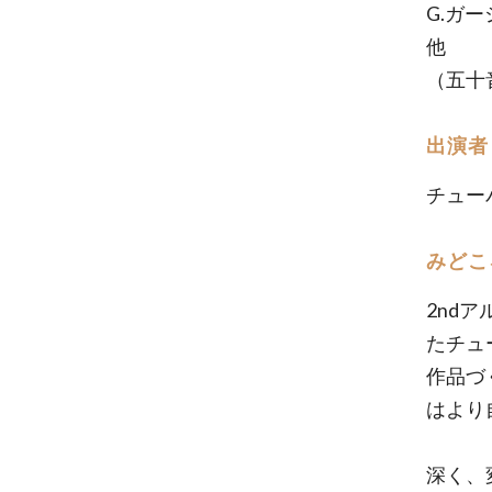
G.ガーシ
他
（五十
出演者
チュー
みどこ
2nd
たチュ
作品づ
はより
深く、