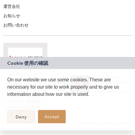
運営会社
お知らせ
お問い合わせ
本サービスは、NTT
JASRAC許諾番号：
On our website we use some cookies. These are
ドコモグループの新
9024936001Y45037
規事業創出プログラ
necessary for our site to work properly and to give us
JASRAC許諾番号：
ム「docomo
9024936002Y45040
information about how our site is used.
STARTUP」を通じて
企画され、株式会社
teketにより運営され
ています。
Accept
Deny
(C) 2026 teket. all rights reserved.