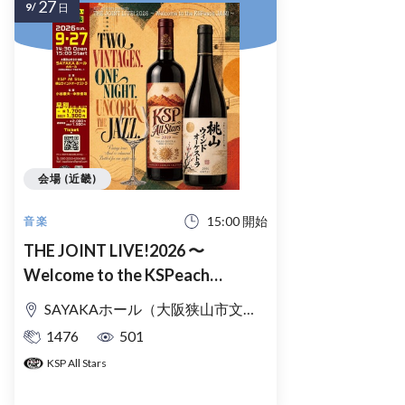
27
9/
日
会場 (近畿)
15:00 開始
音楽
THE JOINT LIVE!2026 〜
Welcome to the KSPeach
JAM!〜
SAYAKAホール（大阪狭山市文化会館） 大ホール
1476
501
KSP All Stars