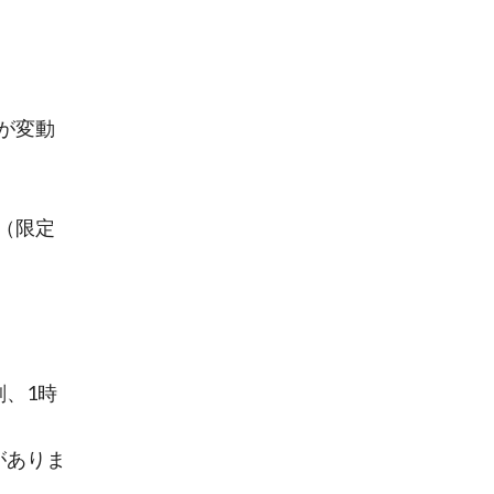
が変動
ク（限定
、1時
がありま