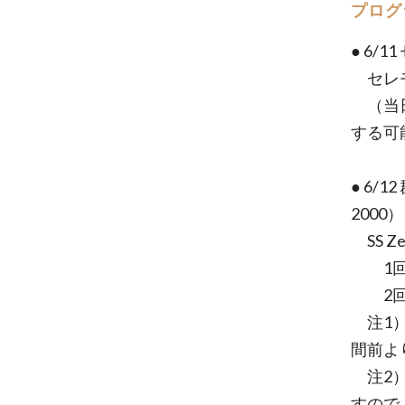
プログ
● 6/
セレモ
（当日
する可
● 6
2000）
SS Z
1回
2回目
注1）
間前よ
注2）
すので