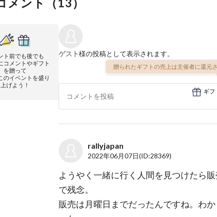
コメント（
13
）
ゲスト
様の投稿として表示されます。
ント前でも後でも
にコメントやギフト
贈られたギフトの売上は主催者に還元さ
を贈って
このイベントを盛り
上げよう！
ギフ
rallyjapan
2022年06月07日
(ID:28369)
ようやく一緒に行く人間を見つけたら販
で残念。
販売は月曜日までだったんですね。わか