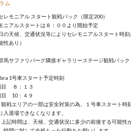
ラム
11 セレモニアル スタート観戦パック（限定200）
ニアルスタートは８：００より開始予定
の天候、交通状況等によりセレモニアルスタート時刻
能性あり）
/12 群馬サファリパーク隣接ギャラリーステージ観戦パッ
ebra 1号車スタート予定時刻
目 ８：１３
 10：４９
観戦エリアの一部は安全対策の為、１号車スタート時刻
り入退場できなくなります。
上記時間は、天候、交通状況に多少の前後する可能性
、時間に対して余裕もった行動をお願いします