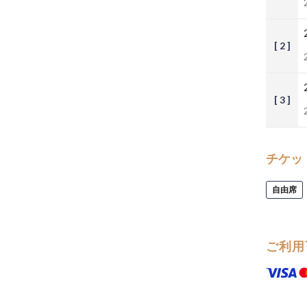
[ 2 ]
[ 3 ]
チケッ
自由席
ご利用