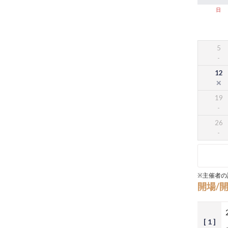
日
5
12
19
26
※主催者の
開場/
[ 1 ]