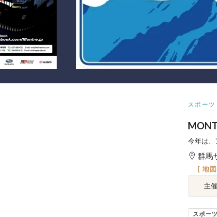
スポーツ
MONT
今年は、
群馬
[ 地
主
スポー