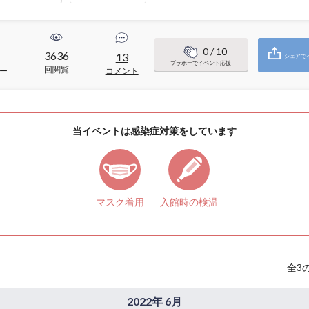
0
/ 10
3636
13
シェアで
ブラボーでイベント応援
回閲覧
ー
コメント
当イベントは感染症対策をしています
マスク着用
入館時の検温
全
3
2022年 6月