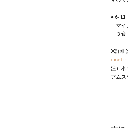
● 6/
マイク
３食（
※詳細
montre
注）本
アムス