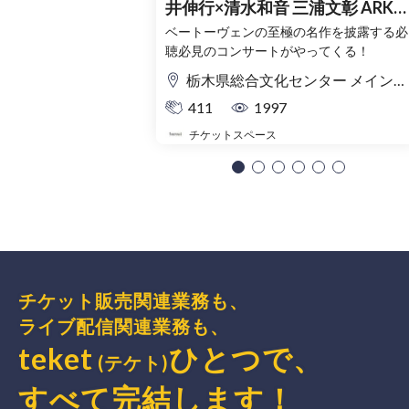
井伸行×清水和音 三浦文彰 ARKフ
ィルハーモニック≪究極のベー
ベートーヴェンの至極の名作を披露する必
聴必見のコンサートがやってくる！
ーヴェン≫(栃木公演)
栃木県総合文化センター メインホール
411
1997
チケットスペース
チケット販売関連業務も、
ライブ配信関連業務も、
teket
ひとつで、
(テケト)
すべて完結
します
！