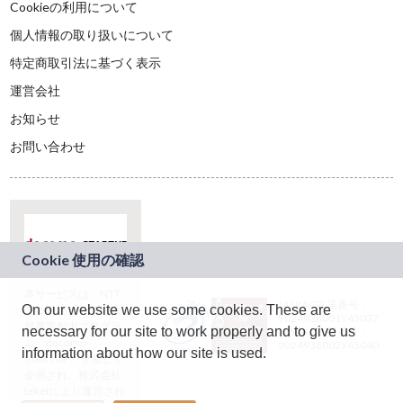
Cookieの利用について
個人情報の取り扱いについて
特定商取引法に基づく表示
運営会社
お知らせ
お問い合わせ
本サービスは、NTT
JASRAC許諾番号：
On our website we use some cookies. These are
ドコモグループの新
9024936001Y45037
規事業創出プログラ
necessary for our site to work properly and to give us
JASRAC許諾番号：
ム「docomo
9024936002Y45040
information about how our site is used.
STARTUP」を通じて
企画され、株式会社
teketにより運営され