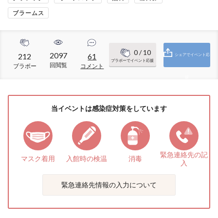
ブラームス
0
/ 10
2097
212
61
シェアでイベント応
ブラボーでイベント応援
回閲覧
ブラボー
コメント
援
当イベントは感染症対策をしています
緊急連絡先の
記
マスク着用
入館時の検温
消毒
入
緊急連絡先情報の入力について