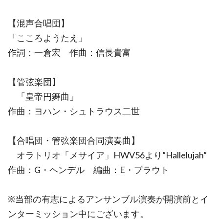
【混声合唱団】
「こころようたえ」
作詞：一倉宏 作曲：信長貴富
【管弦楽団】
「皇帝円舞曲」
作曲：ヨハン・シュトラウス二世
【合唱団・管弦楽団合同演奏曲】
オラトリオ「メサイア」HWV56より”Hallelujah”
作曲：G・ヘンデル 編曲：E・プラウト
※当部の有志によるアンサンブル演奏が開演前とイ
ンターミッション中にございます。