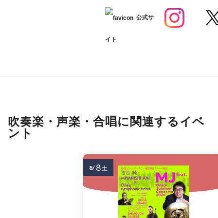
公式サ
イト
吹奏楽・声楽・合唱に関連するイベ
ント
8
8/
土