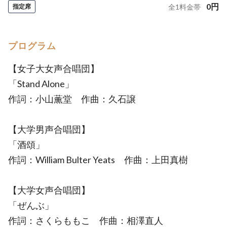
0
円
指定席
全
1
料金帯
プログラム
【女子大女声合唱団】
「Stand Alone」
作詞：小山薫堂 作曲：久石譲
【大学男声合唱団】
「酒頌」
作詞：William Bulter Yeats 作曲：上田真樹
【大学女声合唱団】
「ぜんぶ」
作詞：さくらももこ 作曲：相澤直人