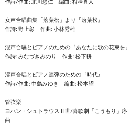
作詩/作曲: 北川悠仁 編曲: 相澤直人
女声合唱曲集「落葉松」より『落葉松』
作詩: 野上彰 作曲: 小林秀雄
混声合唱とピアノのための『あなたに歌の花束を』
作詩: みなづきみのり 作曲: 松下耕
混声合唱とピアノ連弾のための『時代』
作詩/作曲: 中島みゆき 編曲: 松本望
管弦楽
ヨハン・シュトラウスⅡ世/喜歌劇「こうもり」序
曲