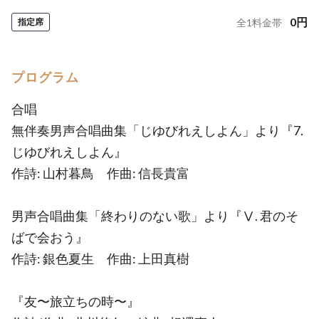
0
円
指定席
全
1
料金帯
プログラム
合唱
無伴奏男声合唱曲集「じゆびれえしよん」より『7.
じゆびれえしよん』
作詩: 山村暮鳥 作曲: 信長貴富
男声合唱曲集「終わりのない歌」より『Ⅴ. 君のそ
ばで会おう』
作詩: 銀色夏生 作曲: 上田真樹
『友〜旅立ちの時〜』