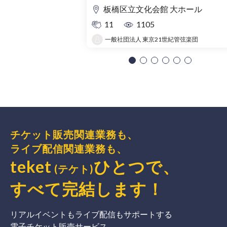
板橋区立文化会館 大ホール
11
1105
一般社団法人 東京21世紀管弦楽団
チケット販売関連業務も、
ライブ配信関連業務も、
teket
ひとつで、
(テケト)
すべて完結
します
！
リアルイベントもライブ配信もサポートする
電子チケット販売サービス