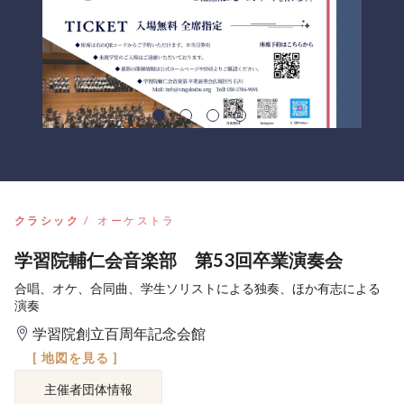
クラシック
オーケストラ
学習院輔仁会音楽部 第53回卒業演奏会
合唱、オケ、合同曲、学生ソリストによる独奏、ほか有志による
演奏
学習院創立百周年記念会館
[ 地図を見る ]
主催者団体情報