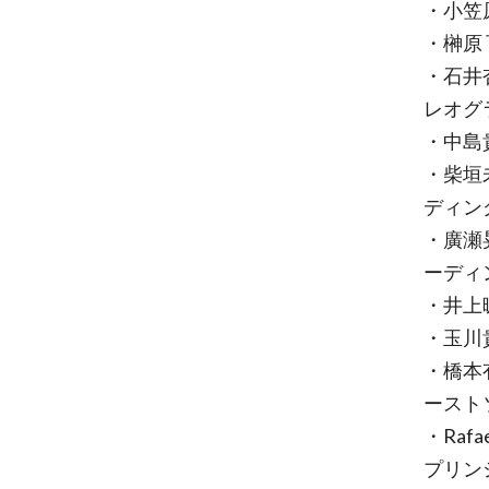
・小笠
・榊原
・石井杏
レオグ
・中島貴
・柴垣
ディン
・廣瀬
ーディ
・井上
・玉川
・橋本
ースト
・Raf
プリン