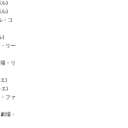
ル)
ル)
パル・コ
ル)
場・リー
劇場・リ
エ)
エ)
場・ファ
エ劇場・