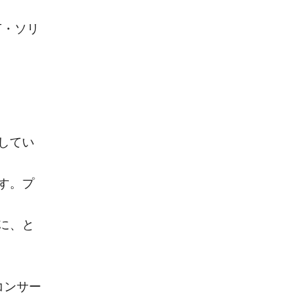
LET・ソリ
してい
す。プ
に、と
コンサー