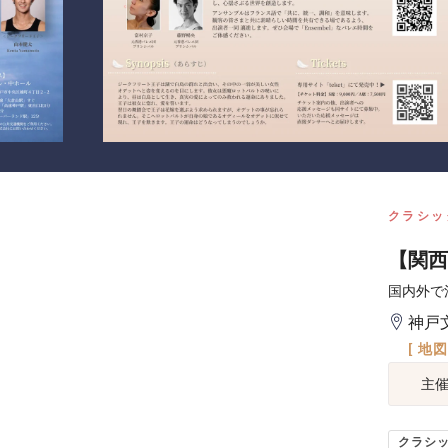
クラシッ
【関西
国内外で
神戸
[ 地
主
クラシ