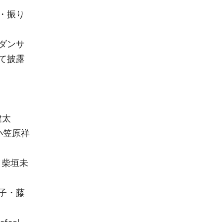
・振り
ダンサ
て披露
健太
小笠原祥
フ／柴垣未
子・藤