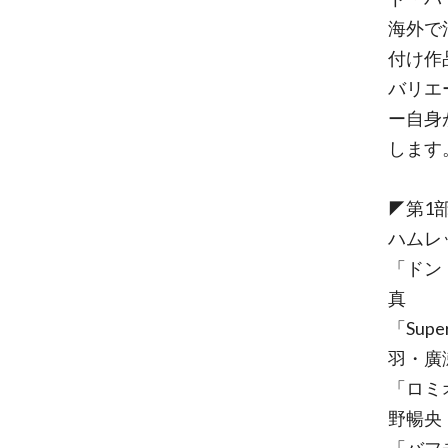
海外で
付け作
バリエ
ー自身
します
◤第1
ハムレッ
「ドン
真
「Sup
羽・廣
「ロミ
野暢央