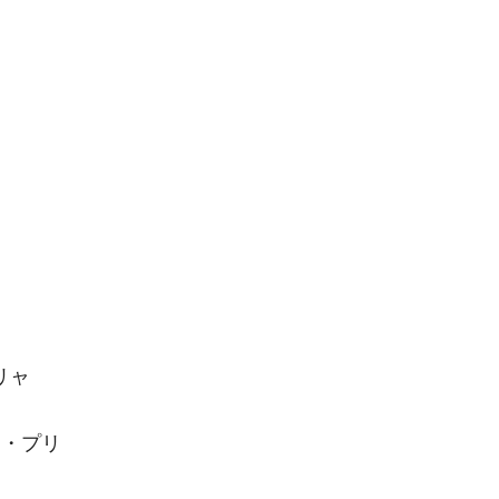
ブリャ
ナ・プリ