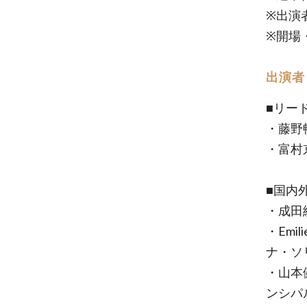
※出演
※開場
出演者
■リー
・藤野
・富村
■国内
・成田
・Emi
ナ・ソ
・山本
ンシパ