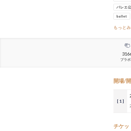
バレエ
ballet
もっとみ
316
ブラボ
開場/
[ 1 ]
チケッ