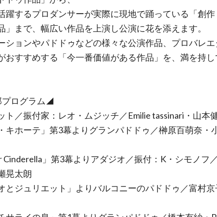
活躍するプロダンサーが実際に現地で踊っている「創作
品」まで、幅広い作品を上演し公演に花を添えます。
ーションやパドドゥなどの様々な公演作品、プロバレエ
がおすすめする「今一番価値がある作品」を、満を持し
。
部プログラム◢
ト／振付家：レオ・ムジッチ／Emilie tassinari・山本
・キホーテ」第3幕よりグランパドドゥ／榊原百萌奈・
er Cinderella」第3幕よりアダジオ／振付：K・シモノ
瀬晃太朗
オとジュリエット」よりバルコニーのパドドゥ／富村京