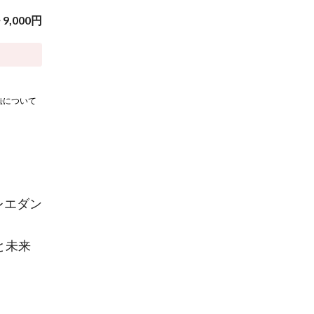
~
9,000
円
法について
レエダン
と未来