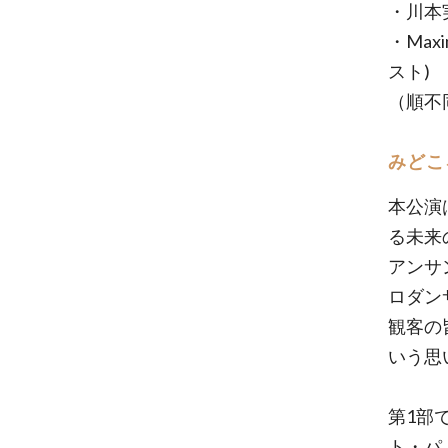
・川本実
・Maxi
スト)
（順不
みどこ
本公演
る未来
アンサ
ロダン
観客の
いう思
第1部
ト・パ