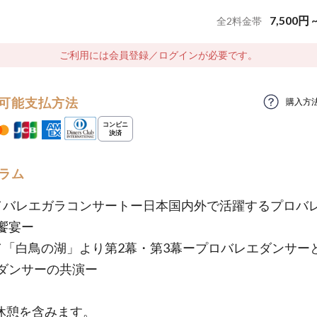
7,500
円
全
2
料金帯
ご利用には会員登録／ログインが必要です。
可能支払方法
購入方
ラム
／バレエガラコンサートー日本国内外で活躍するプロバ
饗宴ー
／「白鳥の湖」より第2幕・第3幕ープロバレエダンサー
ダンサーの共演ー
休憩を含みます。