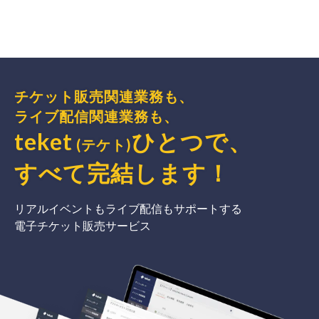
チケット販売関連業務も、
ライブ配信関連業務も、
teket
ひとつで、
(テケト)
すべて完結
します
！
リアルイベントもライブ配信もサポートする
電子チケット販売サービス