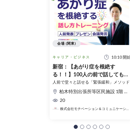
会場 (関東)
10:10 開
キャリア・ビジネス
新宿：【あがり症を根絶す
る！！】100人の前で話してもま
ったく緊張しない「メンタル・
人前で堂々と話せる「緊張緩和」メソッド
イストレーニング」実践セミナ
柏木特別出張所等区民施設 1階 会議室2
20
株式会社モチベーション＆コミュニケーション