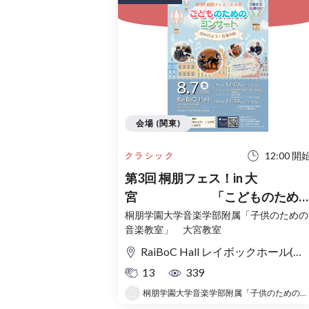
会場 (関東)
12:00 開
クラシック
第3回 桐朋フェス！in 大
宮 「こどものため
コンサート」〜出かけよう！音
桐朋学園大学音楽学部附属「子供のための
音楽教室」 大宮教室
の旅〜
RaiBoC Hall レイボックホール(市民会館おおみや) 5F リハーサルルーム・レクリエーションルーム
13
339
桐朋学園大学音楽学部附属「子供のための音楽教室 」大宮教室