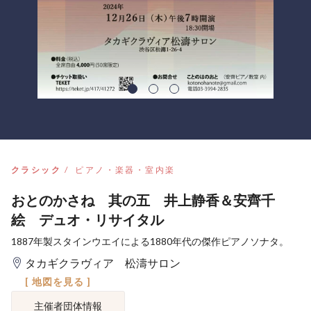
クラシック
ピアノ・楽器・室内楽
おとのかさね 其の五 井上静香＆安齊千
絵 デュオ・リサイタル
1887年製スタインウエイによる1880年代の傑作ピアノソナタ。
タカギクラヴィア 松濤サロン
[ 地図を見る ]
主催者団体情報