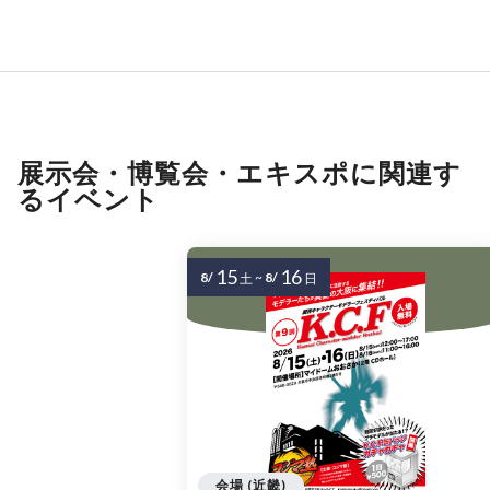
展示会・博覧会・エキスポに関連す
るイベント
15
16
8/
~
8/
土
日
会場 (近畿)