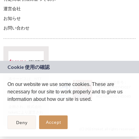
運営会社
お知らせ
お問い合わせ
本サービスは、NTT
JASRAC許諾番号：
On our website we use some cookies. These are
ドコモグループの新
9024936001Y45037
規事業創出プログラ
necessary for our site to work properly and to give us
JASRAC許諾番号：
ム「docomo
9024936002Y45040
information about how our site is used.
STARTUP」を通じて
企画され、株式会社
teketにより運営され
ています。
Accept
Deny
(C) 2026 teket. all rights reserved.