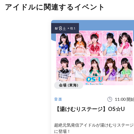
アイドルに関連するイベント
8
8/
土
+ 他 1
会場 (東海)
11:00 開
音楽
【湯けむりステージ】OS☆U
超絶元気発信アイドルが湯けむりステージ
に登場！