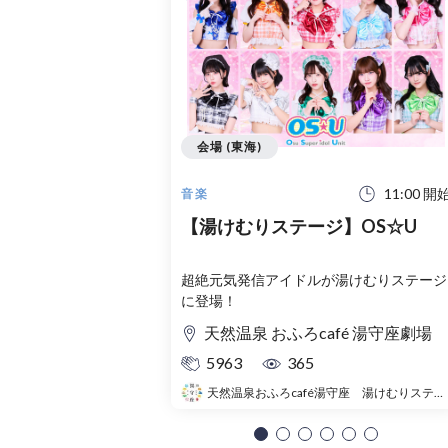
会場 (東海)
11:00 開
音楽
【湯けむりステージ】OS☆U
超絶元気発信アイドルが湯けむりステージ
に登場！
天然温泉 おふろcafé 湯守座劇場
5963
365
天然温泉おふろcafé湯守座 湯けむりステージ