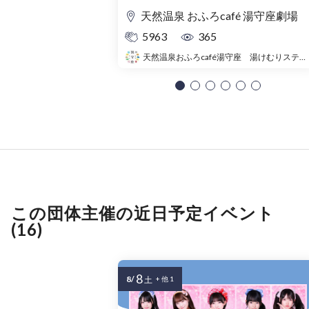
天然温泉 おふろcafé 湯守座劇場
5963
365
天然温泉おふろcafé湯守座 湯けむりステージ
この団体主催の近日予定イベント
(16)
8
8/
土
+ 他 1