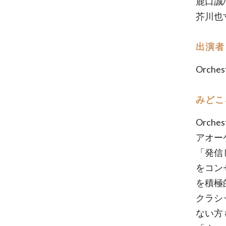
鹿口誠
芥川也
出演者
Orchest
みどこ
Orch
アオー
「発信
をコン
を積極
クラシ
ない方