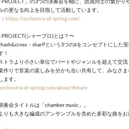
re PROJECT」の3つの演奏会を軸に、団員同士の繋がり
ルの更なる向上を目指して活動しています。
P：
https://orchestra-of-spring.com/
re PROJECT(シャープロ)とは？〜
e・hash&cross・sharPという3つの♯をコンセプトにした
す！
ストラより小さい単位でパートやジャンルを超えて交流
楽作りで音楽の楽しみを分かち合い共有して、みなさま
します。
/orchestra-of-spring.com/about/#share
奏会タイトルは「chamber music」。
よりも大きな編成のアンサンブルを含めた多彩な曲をお