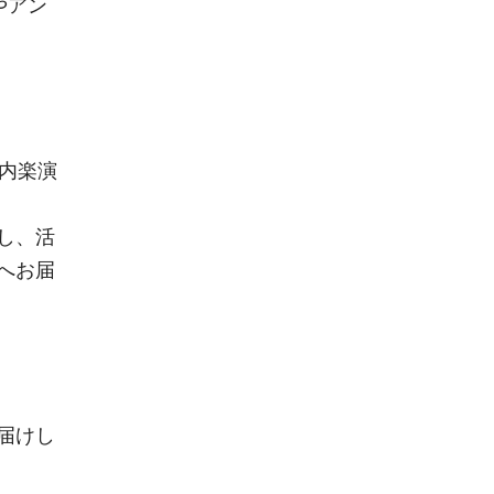
やアン
室内楽演
し、活
へお届
届けし