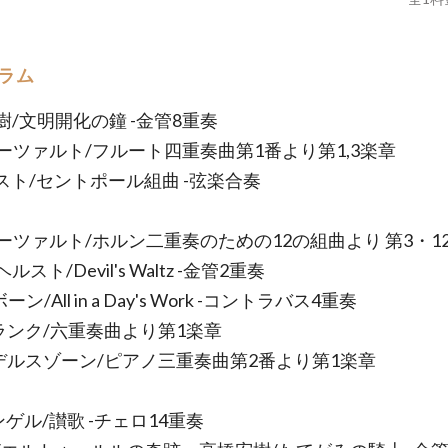
ラム
樹/文明開化の鐘 -金管8重奏
.モーツァルト/フルート四重奏曲第1番より第1,3楽章
ルスト/セントポール組曲 -弦楽合奏
モーツァルト/ホルン二重奏のための12の組曲より 第3・12
スト/Devil's Waltz -金管2重奏
ーン/All in a Day's Work -コントラバス4重奏
ーランク/六重奏曲より第1楽章
ンデルスゾーン/ピアノ三重奏曲第2番より第1楽章
ンゲル/讃歌 -チェロ14重奏