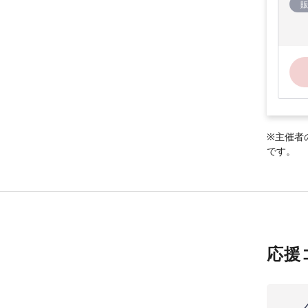
※主催者
です。
応援