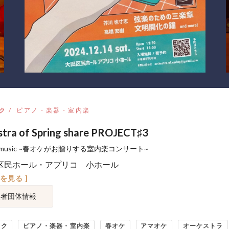
ク
ピアノ・楽器・室内楽
tra of Spring share PROJECT♯3
er music ~春オケがお贈りする室内楽コンサート~
区民ホール・アプリコ 小ホール
図を見る ]
催者団体情報
ック
ピアノ・楽器・室内楽
春オケ
アマオケ
オーケストラ