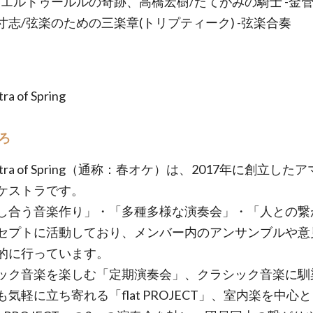
/エルトゥールルの奇跡、高橋宏樹/たてがみの騎士 -金管
寸志/弦楽のための三楽章(トリプティーク) -弦楽合奏
ra of Spring
ろ
estra of Spring（通称：春オケ）は、2017年に創立した
ケストラです。
し合う音楽作り」・「多種多様な演奏会」・「人との繋
セプトに活動しており、メンバー内のアンサンブルや意
的に行っています。
ック音楽を楽しむ「定期演奏会」、クラシック音楽に馴
も気軽に立ち寄れる「flat PROJECT」、室内楽を中心