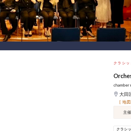
クラシッ
Orches
chamb
大田
[ 地
主
クラシ