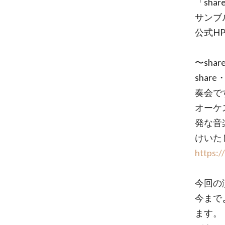
「sha
サンブ
公式H
〜sha
shar
奏会で
オーケ
発な音
けいた
https:/
今回の演
今まで
ます。