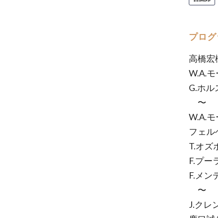
プログ
高橋宏
W.A
G.ホ
〜
W.A.
フェルヘル
T.オズボ
F.プ
F.メ
〜
J.クレ