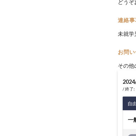
どうぞ
連絡事
未就学
お問い
その他
2024
終了: 
自
一