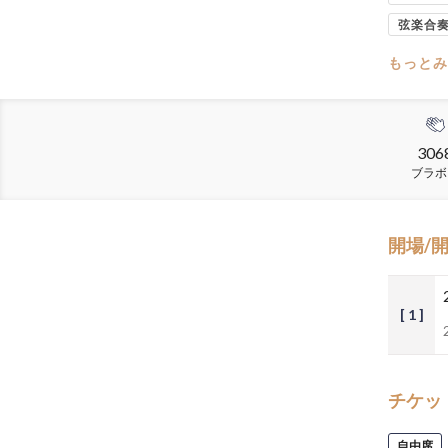
弦楽合
もっとみ
306
ブラボ
開場/
[ 1 ]
チケッ
自由席