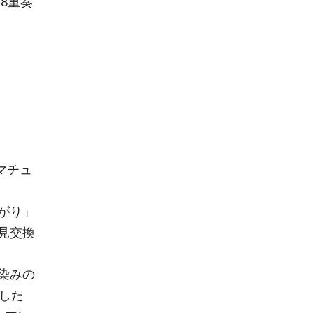
8重奏
アマチュ
がり」
見交換
染みの
とした