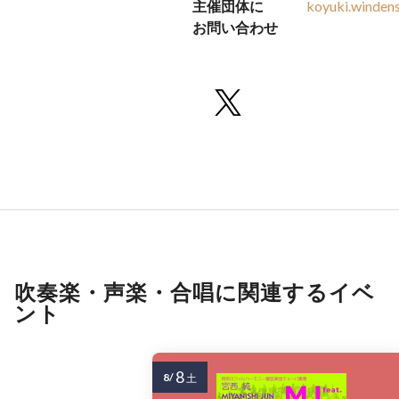
主催団体に
koyuki.winde
お問い合わせ
吹奏楽・声楽・合唱に関連するイベ
ント
8
8/
土