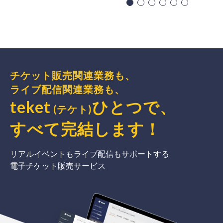
チケット販売関連業務も、
ライブ配信関連業務も、
teket
ひとつで、
(テケト)
すべて完結
します
！
リアルイベントもライブ配信もサポートする
電子チケット販売サービス